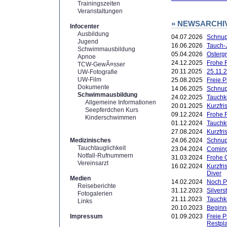
Trainingszeiten
Veranstaltungen
» NEWSARCHI
Infocenter
Ausbildung
04.07.2026
Schnup
Jugend
16.06.2026
Tauch-
Schwimmausbildung
05.04.2026
Ostergr
Apnoe
24.12.2025
Frohe F
TCW-GewÃ¤sser
20.11.2025
25.11.2
UW-Fotografie
UW-Film
25.08.2025
Freie 
Dokumente
14.06.2025
Schnup
Schwimmausbildung
24.02.2025
Tauchk
Allgemeine Informationen
20.01.2025
Kurzfr
Seepferdchen Kurs
09.12.2024
Frohe 
Kinderschwimmen
01.12.2024
Tauchk
27.08.2024
Kurzfri
Medizinisches
24.06.2024
Schnup
Tauchtauglichkeit
23.04.2024
Coming
Notfall-Rufnummern
31.03.2024
Frohe 
Vereinsarzt
16.02.2024
Kurzfri
Diver
Medien
14.02.2024
Noch P
Reiseberichte
31.12.2023
Silver
Fotogalerien
21.11.2023
Tauchk
Links
20.10.2023
Beginn
Impressum
01.09.2023
Freie 
Restpl