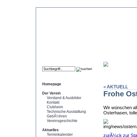
Homepage
» AKTUELL
Frohe Os
Der Verein
Vorstand & Ausbilder
Kontakt
Clubheim
Wir wünschen all
Technische Ausstattung
Osterhasen, toll
GebÃ¼hren
Vereinsgeschichte
Aktuelles
Terminkalender
zurÃ¼ck zur Star