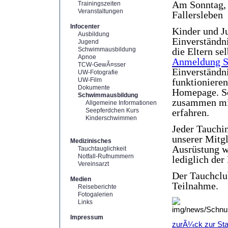
Am Sonntag, 
Trainingszeiten
Veranstaltungen
Fallersleben
Infocenter
Kinder und Ju
Ausbildung
Einverständni
Jugend
Schwimmausbildung
die Eltern se
Apnoe
Anmeldung Sc
TCW-GewÃ¤sser
Einverständni
UW-Fotografie
UW-Film
funktionieren
Dokumente
Homepage. Sc
Schwimmausbildung
zusammen mit
Allgemeine Informationen
Seepferdchen Kurs
erfahren.
Kinderschwimmen
Jeder Tauchin
unserer Mitgl
Medizinisches
Ausrüstung wi
Tauchtauglichkeit
Notfall-Rufnummern
lediglich der 
Vereinsarzt
Der Tauchclub
Medien
Teilnahme.
Reiseberichte
Fotogalerien
Links
Impressum
zurÃ¼ck zur Star