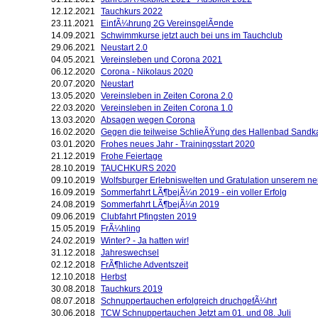
12.12.2021
Tauchkurs 2022
23.11.2021
EinfÃ¼hrung 2G VereinsgelÃ¤nde
14.09.2021
Schwimmkurse jetzt auch bei uns im Tauchclub
29.06.2021
Neustart 2.0
04.05.2021
Vereinsleben und Corona 2021
06.12.2020
Corona - Nikolaus 2020
20.07.2020
Neustart
13.05.2020
Vereinsleben in Zeiten Corona 2.0
22.03.2020
Vereinsleben in Zeiten Corona 1.0
13.03.2020
Absagen wegen Corona
16.02.2020
Gegen die teilweise SchlieÃŸung des Hallenbad Sand
03.01.2020
Frohes neues Jahr - Trainingsstart 2020
21.12.2019
Frohe Feiertage
28.10.2019
TAUCHKURS 2020
09.10.2019
Wolfsburger Erlebniswelten und Gratulation unserem n
16.09.2019
Sommerfahrt LÃ¶bejÃ¼n 2019 - ein voller Erfolg
24.08.2019
Sommerfahrt LÃ¶bejÃ¼n 2019
09.06.2019
Clubfahrt Pfingsten 2019
15.05.2019
FrÃ¼hling
24.02.2019
Winter? - Ja hatten wir!
31.12.2018
Jahreswechsel
02.12.2018
FrÃ¶hliche Adventszeit
12.10.2018
Herbst
30.08.2018
Tauchkurs 2019
08.07.2018
Schnuppertauchen erfolgreich druchgefÃ¼hrt
30.06.2018
TCW Schnuppertauchen Jetzt am 01. und 08. Juli