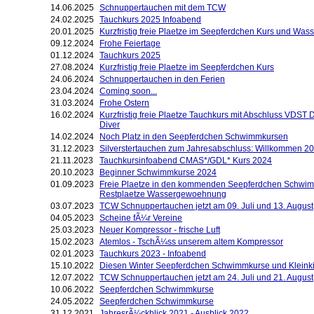
14.06.2025
Schnuppertauchen mit dem TCW
24.02.2025
Tauchkurs 2025 Infoabend
20.01.2025
Kurzfristig freie Plaetze im Seepferdchen Kurs und W
09.12.2024
Frohe Feiertage
01.12.2024
Tauchkurs 2025
27.08.2024
Kurzfristig freie Plaetze im Seepferdchen Kurs
24.06.2024
Schnuppertauchen in den Ferien
23.04.2024
Coming soon...
31.03.2024
Frohe Ostern
16.02.2024
Kurzfristig freie Plaetze Tauchkurs mit Abschluss VDST
Diver
14.02.2024
Noch Platz in den Seepferdchen Schwimmkursen
31.12.2023
Silverstertauchen zum Jahresabschluss: Willkommen 2
21.11.2023
Tauchkursinfoabend CMAS*/GDL* Kurs 2024
20.10.2023
Beginner Schwimmkurse 2024
01.09.2023
Freie Plaetze in den kommenden Seepferdchen Schwi
Restplaetze Wassergewoehnung
03.07.2023
TCW Schnuppertauchen jetzt am 09. Juli und 13. August
04.05.2023
Scheine fÃ¼r Vereine
25.03.2023
Neuer Kompressor - frische Luft
15.02.2023
Atemlos - TschÃ¼ss unserem altem Kompressor
02.01.2023
Tauchkurs 2023 - Infoabend
15.10.2022
Diesen Winter Seepferdchen Schwimmkurse und Klein
12.07.2022
TCW Schnuppertauchen jetzt am 24. Juli und 21. August
10.06.2022
Seepferdchen Schwimmkurse
24.05.2022
Seepferdchen Schwimmkurse
31.12.2021
JahresrÃ¼ckblick 2021 - Ausblick 2022