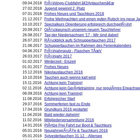
09.04.2018
FrÃ¼hlings-Clubfahrt â€žAntauchenâ€œ
27.02.2018
Jugend gewinnt 2. Platz
07.01.2018
Frohes Neues und Tauchkurs 2018
21.12.2017
Frohe Weihnachten und einen guten Rutsch ins neue Ja
10.10.2017
Spezialkurs Orientierung erfolgreich durchgefÃ¼hrt
20.09.2017
GlÃ¼ckwunsch unserem neuem Tauchlehrer
26.08.2017
Tag der Niedersachsen '17 - Wir sind dabei!
26.07.2017
RÃ¼ckblick aufs Schnuppertauchen 2017
21.06.2017
Schuppertauchen im Rahmen des Ferienkalenders
04.06.2017
FrÃ¼hjahrsputz - Flaschen TÃœV
26.03.2017
FrÃ¼hjahr 2017
01.02.2017
Winterzeit - Eiszeit
01.01.2017
Frohes Neues
15.12.2016
Nikolaustauchen 2016
10.10.2016
Tauchen auch wenns kalt wird
15.11.2016
Achtung kein Training!
02.11.2016
Achtung kein GerÃ¤tetraining, nur regulÃ¤res Erwachse
06.09.2016
Achtung kein Training!
11.08.2016
Erfolgreicher Start
29.07.2016
Sommerferien fast zu Ende
17.04.2016
Grundkurs 2016 gestartet
11.04.2016
Bald wieder daheim!
11.02.2016
Mitgliederversammlung 2016
14.01.2016
PlÃ¤tze Frei Fahrt zur Boot & Tauchkurs
05.01.2016
NeujahrsgrÃ¼ÃŸe & Tauchkurs 2016
05.01.2016
Sylvestertauchen 31.12. - Allersee