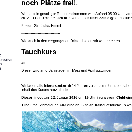
noch Plätze frei!.
Wer also in geselliger Runde mitkommen will (Abfahrt 05:00 Uhr vo
ca. 21:00 Uhr) meldet sich bitte verbindlich unter >>info @ tauchclub
Kosten: 25,-€ plus Eintritt.
g
---------------------------------
Wie auch in den vergangenen Jahren bieten wir wieder einen
Tauchkurs
g
mationen
an.
rs
n
Dieser wird an 6 Samstagen im März und April stattfinden.
Wir laden alle Interessenten ab 14 Jahren zu einem Informationsabe
Inhalt des Kurses herzlich ein.
Dieser findet am 22. Januar 2016 um 19 Uhr in unserem Clubheim 
Eine Email Anmeldung wird erbeten.
Bitte an: trainer at tauchclub-w