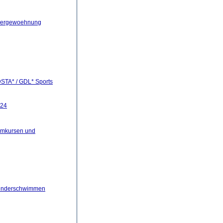
assergewoehnung
 DSTA* / GDL* Sports
024
mmkursen und
kinderschwimmen