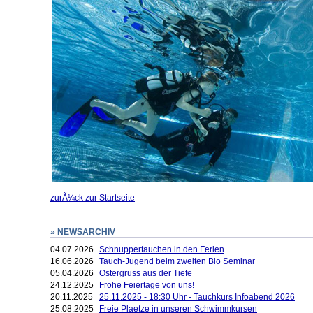
zurÃ¼ck zur Startseite
» NEWSARCHIV
04.07.2026
Schnuppertauchen in den Ferien
16.06.2026
Tauch-Jugend beim zweiten Bio Seminar
05.04.2026
Ostergruss aus der Tiefe
24.12.2025
Frohe Feiertage von uns!
20.11.2025
25.11.2025 - 18:30 Uhr - Tauchkurs Infoabend 2026
25.08.2025
Freie Plaetze in unseren Schwimmkursen