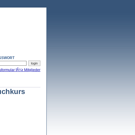
SSWORT
sformular fÃ¼r Mitglieder
auchkurs