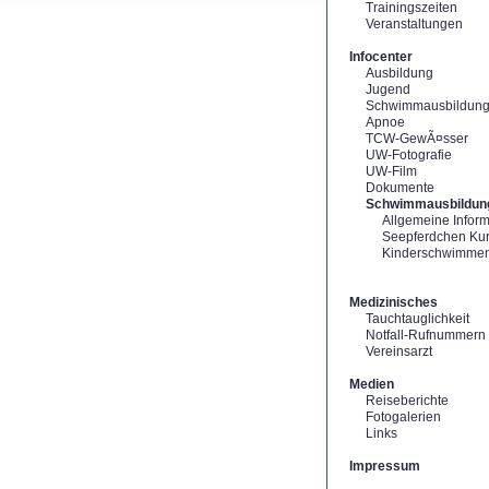
Trainingszeiten
Veranstaltungen
Infocenter
Ausbildung
Jugend
Schwimmausbildun
Apnoe
TCW-GewÃ¤sser
UW-Fotografie
UW-Film
Dokumente
Schwimmausbildun
Allgemeine Infor
Seepferdchen Ku
Kinderschwimme
Medizinisches
Tauchtauglichkeit
Notfall-Rufnummern
Vereinsarzt
Medien
Reiseberichte
Fotogalerien
Links
Impressum