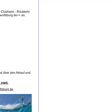
m Clubheim - Rückkehr
-wolfsburg.de<< an.
nd über den Ablauf und
statt.
olfsburg.de