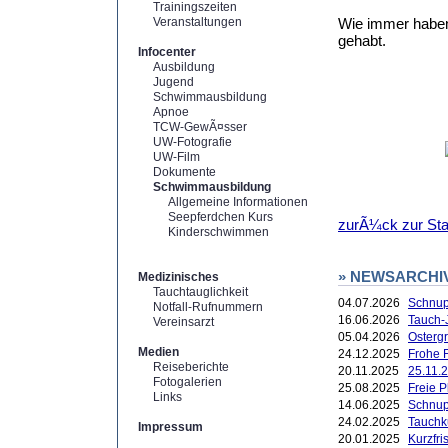
Trainingszeiten
Veranstaltungen
Wie immer haben
gehabt.
Infocenter
Ausbildung
Jugend
Schwimmausbildung
Apnoe
TCW-GewÃ¤sser
UW-Fotografie
UW-Film
Dokumente
Schwimmausbildung
Allgemeine Informationen
Seepferdchen Kurs
zurÃ¼ck zur Star
Kinderschwimmen
» NEWSARCHI
Medizinisches
Tauchtauglichkeit
04.07.2026
Schnup
Notfall-Rufnummern
16.06.2026
Tauch-
Vereinsarzt
05.04.2026
Ostergr
Medien
24.12.2025
Frohe F
Reiseberichte
20.11.2025
25.11.2
Fotogalerien
25.08.2025
Freie 
Links
14.06.2025
Schnup
24.02.2025
Tauchk
Impressum
20.01.2025
Kurzfr