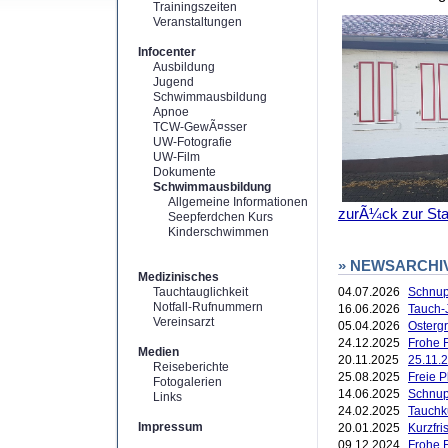
Trainingszeiten
Veranstaltungen
Infocenter
Ausbildung
Jugend
Schwimmausbildung
Apnoe
TCW-GewÃ¤sser
UW-Fotografie
UW-Film
Dokumente
Schwimmausbildung
Allgemeine Informationen
zurÃ¼ck zur Star
Seepferdchen Kurs
Kinderschwimmen
» NEWSARCHI
Medizinisches
Tauchtauglichkeit
04.07.2026
Schnup
Notfall-Rufnummern
16.06.2026
Tauch-
Vereinsarzt
05.04.2026
Ostergr
24.12.2025
Frohe F
Medien
20.11.2025
25.11.2
Reiseberichte
25.08.2025
Freie 
Fotogalerien
14.06.2025
Schnup
Links
24.02.2025
Tauchk
Impressum
20.01.2025
Kurzfr
09.12.2024
Frohe 