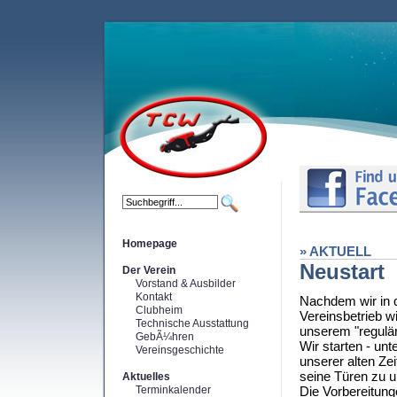
Homepage
» AKTUELL
Neustart
Der Verein
Vorstand & Ausbilder
Kontakt
Nachdem wir in 
Clubheim
Vereinsbetrieb w
Technische Ausstattung
unserem "regulär
GebÃ¼hren
Wir starten - un
Vereinsgeschichte
unserer alten Ze
seine Türen zu 
Aktuelles
Terminkalender
Die Vorbereitun