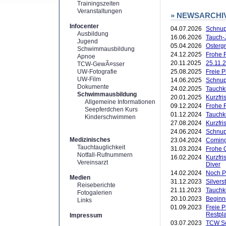
Trainingszeiten
Veranstaltungen
» NEWSARCHI
Infocenter
04.07.2026
Schnup
Ausbildung
16.06.2026
Tauch-
Jugend
05.04.2026
Ostergr
Schwimmausbildung
24.12.2025
Frohe F
Apnoe
20.11.2025
25.11.2
TCW-GewÃ¤sser
UW-Fotografie
25.08.2025
Freie 
UW-Film
14.06.2025
Schnup
Dokumente
24.02.2025
Tauchk
Schwimmausbildung
20.01.2025
Kurzfr
Allgemeine Informationen
09.12.2024
Frohe 
Seepferdchen Kurs
01.12.2024
Tauchk
Kinderschwimmen
27.08.2024
Kurzfri
24.06.2024
Schnup
Medizinisches
23.04.2024
Coming
Tauchtauglichkeit
31.03.2024
Frohe 
Notfall-Rufnummern
16.02.2024
Kurzfri
Vereinsarzt
Diver
14.02.2024
Noch P
Medien
31.12.2023
Silver
Reiseberichte
21.11.2023
Tauchk
Fotogalerien
20.10.2023
Beginn
Links
01.09.2023
Freie 
Restpl
Impressum
03.07.2023
TCW Sc