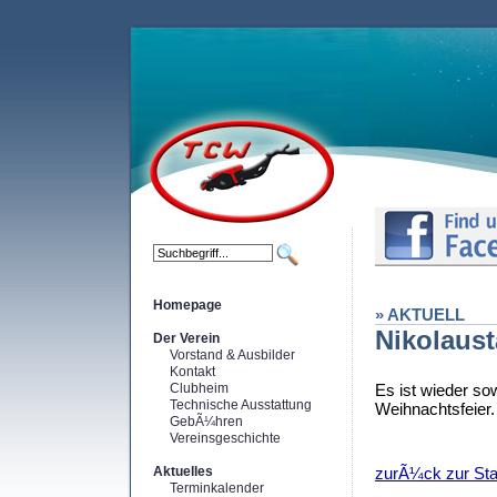
Homepage
» AKTUELL
Nikolaust
Der Verein
Vorstand & Ausbilder
Kontakt
Clubheim
Es ist wieder so
Technische Ausstattung
Weihnachtsfeier.
GebÃ¼hren
Vereinsgeschichte
Aktuelles
zurÃ¼ck zur Star
Terminkalender