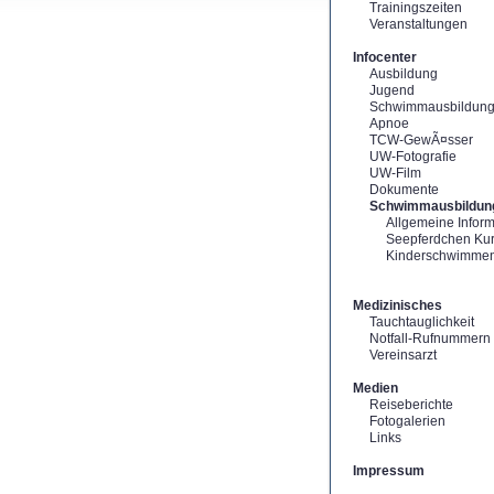
Trainingszeiten
Veranstaltungen
Infocenter
Ausbildung
Jugend
Schwimmausbildun
Apnoe
TCW-GewÃ¤sser
UW-Fotografie
UW-Film
Dokumente
Schwimmausbildun
Allgemeine Infor
Seepferdchen Ku
Kinderschwimme
Medizinisches
Tauchtauglichkeit
Notfall-Rufnummern
Vereinsarzt
Medien
Reiseberichte
Fotogalerien
Links
Impressum