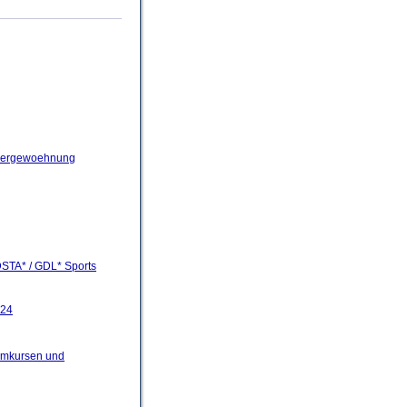
assergewoehnung
 DSTA* / GDL* Sports
024
mmkursen und