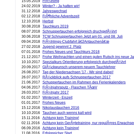
15.05.2019
FrÃ¼hling
24.02.2019
Winter? - Ja hatten wir!
31.12.2018
Jahreswechsel
02.12.2018
FrÃ¶hliche Adventszeit
12.10.2018
Herbst
30.08.2018
Tauchkurs 2019
08.07.2018
Schnuppertauchen erfolgreich druchgefÃ¼hrt
30.06.2018
TCW Schnuppertauchen Jetzt am 01. und 08. Juli
09.04.2018
FrÃ¼hlings-Clubfahrt â€žAntauchenâ€œ
27.02.2018
Jugend gewinnt 2. Platz
07.01.2018
Frohes Neues und Tauchkurs 2018
21.12.2017
Frohe Weihnachten und einen guten Rutsch ins neue Ja
10.10.2017
Spezialkurs Orientierung erfolgreich durchgefÃ¼hrt
20.09.2017
GlÃ¼ckwunsch unserem neuem Tauchlehrer
26.08.2017
Tag der Niedersachsen '17 - Wir sind dabei!
26.07.2017
RÃ¼ckblick aufs Schnuppertauchen 2017
21.06.2017
Schuppertauchen im Rahmen des Ferienkalenders
04.06.2017
FrÃ¼hjahrsputz - Flaschen TÃœV
26.03.2017
FrÃ¼hjahr 2017
01.02.2017
Winterzeit - Eiszeit
01.01.2017
Frohes Neues
15.12.2016
Nikolaustauchen 2016
10.10.2016
Tauchen auch wenns kalt wird
15.11.2016
Achtung kein Training!
02.11.2016
Achtung kein GerÃ¤tetraining, nur regulÃ¤res Erwachse
06.09.2016
Achtung kein Training!
11.08.2016
Erfolgreicher Start