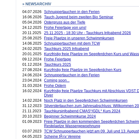
» NEWSARCHIV
04.07.2026
Schnuppertauchen in den Ferien
16.06.2026
Tauch-Jugend beim zweiten Bio Seminar
05.04.2026
Ostergruss aus der Tiefe
24.12.2025
Frohe Feiertage von uns!
20.11.2025
25.11.2025 - 18:30 Uhr - Tauchkurs Infoabend 2026
25.08.2025
Freie Plaetze in unseren Schwimmkursen
14.06.2025
Schnuppertauchen mit dem TCW
24.02.2025
Tauchkurs 2025 Infoabend
20.01.2025
Kurzfristig freie Plaetze im Seepferdchen Kurs und W
09.12.2024
Frohe Feiertage
01.12.2024
Tauchkurs 2025
27.08.2024
Kurzfristig freie Plaetze im Seepferdchen Kurs
24.06.2024
Schnuppertauchen in den Ferien
23.04.2024
Coming soon...
31.03.2024
Frohe Ostern
16.02.2024
Kurzfristig freie Plaetze Tauchkurs mit Abschluss VDST
Diver
14.02.2024
Noch Platz in den Seepferdchen Schwimmkursen
31.12.2023
Silverstertauchen zum Jahresabschluss: Willkommen 2
21.11.2023
Tauchkursinfoabend CMAS*/GDL* Kurs 2024
20.10.2023
Beginner Schwimmkurse 2024
01.09.2023
Freie Plaetze in den kommenden Seepferdchen Schwi
Restplaetze Wassergewoehnung
03.07.2023
TCW Schnuppertauchen jetzt am 09. Juli und 13. August
04.05.2023
Scheine fÃ¼r Vereine