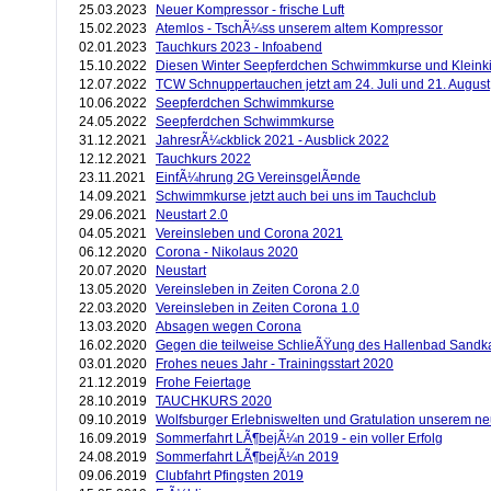
25.03.2023
Neuer Kompressor - frische Luft
15.02.2023
Atemlos - TschÃ¼ss unserem altem Kompressor
02.01.2023
Tauchkurs 2023 - Infoabend
15.10.2022
Diesen Winter Seepferdchen Schwimmkurse und Klein
12.07.2022
TCW Schnuppertauchen jetzt am 24. Juli und 21. August
10.06.2022
Seepferdchen Schwimmkurse
24.05.2022
Seepferdchen Schwimmkurse
31.12.2021
JahresrÃ¼ckblick 2021 - Ausblick 2022
12.12.2021
Tauchkurs 2022
23.11.2021
EinfÃ¼hrung 2G VereinsgelÃ¤nde
14.09.2021
Schwimmkurse jetzt auch bei uns im Tauchclub
29.06.2021
Neustart 2.0
04.05.2021
Vereinsleben und Corona 2021
06.12.2020
Corona - Nikolaus 2020
20.07.2020
Neustart
13.05.2020
Vereinsleben in Zeiten Corona 2.0
22.03.2020
Vereinsleben in Zeiten Corona 1.0
13.03.2020
Absagen wegen Corona
16.02.2020
Gegen die teilweise SchlieÃŸung des Hallenbad Sand
03.01.2020
Frohes neues Jahr - Trainingsstart 2020
21.12.2019
Frohe Feiertage
28.10.2019
TAUCHKURS 2020
09.10.2019
Wolfsburger Erlebniswelten und Gratulation unserem n
16.09.2019
Sommerfahrt LÃ¶bejÃ¼n 2019 - ein voller Erfolg
24.08.2019
Sommerfahrt LÃ¶bejÃ¼n 2019
09.06.2019
Clubfahrt Pfingsten 2019