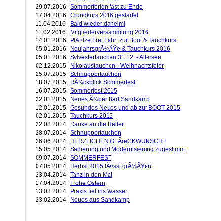
29.07.2016
Sommerferien fast zu Ende
17.04.2016
Grundkurs 2016 gestartet
11.04.2016
Bald wieder daheim!
11.02.2016
Mitgliederversammlung 2016
14.01.2016
PlÃ¤tze Frei Fahrt zur Boot & Tauchkurs
05.01.2016
NeujahrsgrÃ¼ÃŸe & Tauchkurs 2016
05.01.2016
Sylvestertauchen 31.12. - Allersee
02.12.2015
Nikolaustauchen - Weihnachtsfeier
25.07.2015
Schnuppertauchen
18.07.2015
RÃ¼ckblick Sommerfest
16.07.2015
Sommerfest 2015
22.01.2015
Neues Ã¼ber Bad Sandkamp
12.01.2015
Gesundes Neues und ab zur BOOT 2015
02.01.2015
Tauchkurs 2015
22.08.2014
Danke an die Helfer
28.07.2014
Schnuppertauchen
26.06.2014
HERZLICHEN GLÃœCKWUNSCH !
15.05.2014
Sanierung und Modernisierung zugestimmt
09.07.2014
SOMMERFEST
07.05.2014
Herbst 2015 lÃ¤sst grÃ¼ÃŸen
23.04.2014
Tanz in den Mai
17.04.2014
Frohe Ostern
13.03.2014
Praxis fiel ins Wasser
23.02.2014
Neues aus Sandkamp