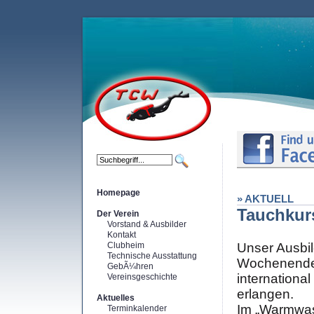
Homepage
» AKTUELL
Tauchkur
Der Verein
Vorstand & Ausbilder
Kontakt
Clubheim
Unser Ausbi
Technische Ausstattung
Wochenenden
GebÃ¼hren
internationa
Vereinsgeschichte
erlangen.
Aktuelles
Im „Warmwas
Terminkalender