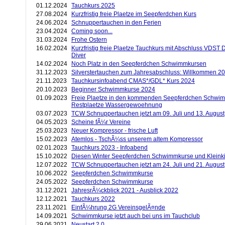
01.12.2024
Tauchkurs 2025
27.08.2024
Kurzfristig freie Plaetze im Seepferdchen Kurs
24.06.2024
Schnuppertauchen in den Ferien
23.04.2024
Coming soon...
31.03.2024
Frohe Ostern
16.02.2024
Kurzfristig freie Plaetze Tauchkurs mit Abschluss VDST
Diver
14.02.2024
Noch Platz in den Seepferdchen Schwimmkursen
31.12.2023
Silverstertauchen zum Jahresabschluss: Willkommen 2
21.11.2023
Tauchkursinfoabend CMAS*/GDL* Kurs 2024
20.10.2023
Beginner Schwimmkurse 2024
01.09.2023
Freie Plaetze in den kommenden Seepferdchen Schwi
Restplaetze Wassergewoehnung
03.07.2023
TCW Schnuppertauchen jetzt am 09. Juli und 13. August
04.05.2023
Scheine fÃ¼r Vereine
25.03.2023
Neuer Kompressor - frische Luft
15.02.2023
Atemlos - TschÃ¼ss unserem altem Kompressor
02.01.2023
Tauchkurs 2023 - Infoabend
15.10.2022
Diesen Winter Seepferdchen Schwimmkurse und Klein
12.07.2022
TCW Schnuppertauchen jetzt am 24. Juli und 21. August
10.06.2022
Seepferdchen Schwimmkurse
24.05.2022
Seepferdchen Schwimmkurse
31.12.2021
JahresrÃ¼ckblick 2021 - Ausblick 2022
12.12.2021
Tauchkurs 2022
23.11.2021
EinfÃ¼hrung 2G VereinsgelÃ¤nde
14.09.2021
Schwimmkurse jetzt auch bei uns im Tauchclub
29.06.2021
Neustart 2.0