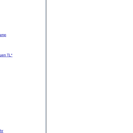
kamp
euen TL*
hr