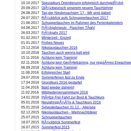
10.10.2017
Spezialkurs Orientierung erfolgreich durchgefÃ¼hrt
20.09.2017
GlÃ¼ckwunsch unserem neuem Tauchlehrer
26.08.2017
Tag der Niedersachsen '17 - Wir sind dabei!
26.07.2017
RÃ¼ckblick aufs Schnuppertauchen 2017
21.06.2017
Schuppertauchen im Rahmen des Ferienkalenders
04.06.2017
FrÃ¼hjahrsputz - Flaschen TÃœV
26.03.2017
FrÃ¼hjahr 2017
01.02.2017
Winterzeit - Eiszeit
01.01.2017
Frohes Neues
15.12.2016
Nikolaustauchen 2016
10.10.2016
Tauchen auch wenns kalt wird
15.11.2016
Achtung kein Training!
02.11.2016
Achtung kein GerÃ¤tetraining, nur regulÃ¤res Erwachse
06.09.2016
Achtung kein Training!
11.08.2016
Erfolgreicher Start
29.07.2016
Sommerferien fast zu Ende
17.04.2016
Grundkurs 2016 gestartet
11.04.2016
Bald wieder daheim!
11.02.2016
Mitgliederversammlung 2016
14.01.2016
PlÃ¤tze Frei Fahrt zur Boot & Tauchkurs
05.01.2016
NeujahrsgrÃ¼ÃŸe & Tauchkurs 2016
05.01.2016
Sylvestertauchen 31.12. - Allersee
02.12.2015
Nikolaustauchen - Weihnachtsfeier
25.07.2015
Schnuppertauchen
18.07.2015
RÃ¼ckblick Sommerfest
16.07.2015
Sommerfest 2015