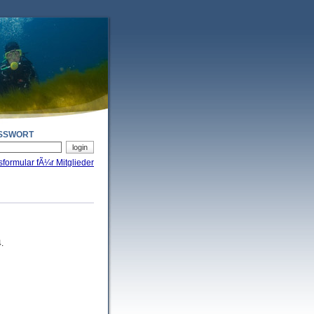
SSWORT
sformular fÃ¼r Mitglieder
.