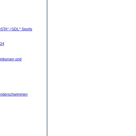
 DSTA* / GDL* Sports
024
mmkursen und
kinderschwimmen