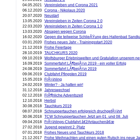
04.05.2021
Vereinsleben und Corona 2021
06.12.2020
Corona - Nikolaus 2020
20.07.2020
Neustart
13.05.2020
Vereinsleben in Zeiten Corona 2.0
22.03.2020
Vereinsleben in Zeiten Corona 1.0
13.03.2020
Absagen wegen Corona
16.02.2020
Gegen die teilweise SchlieÃŸung des Hallenbad Sand
03.01.2020
Frohes neues Jahr - Trainingsstart 2020
21.12.2019
Frohe Feiertage
28.10.2019
TAUCHKURS 2020
09.10.2019
Wolfsburger Erlebniswelten und Gratulation unserem n
16.09.2019
Sommerfahrt LÃ¶bejÃ¼n 2019 - ein voller Erfolg
24.08.2019
Sommerfahrt LÃ¶bejÃ¼n 2019
09.06.2019
Clubfahrt Pfingsten 2019
15.05.2019
FrÃ¼hling
24.02.2019
Winter? - Ja hatten wir!
31.12.2018
Jahreswechsel
02.12.2018
FrÃ¶hliche Adventszeit
12.10.2018
Herbst
30.08.2018
Tauchkurs 2019
08.07.2018
Schnuppertauchen erfolgreich druchgefÃ¼hrt
30.06.2018
TCW Schnuppertauchen Jetzt am 01. und 08. Juli
09.04.2018
FrÃ¼hlings-Clubfahrt â€žAntauchenâ€œ
27.02.2018
Jugend gewinnt 2. Platz
07.01.2018
Frohes Neues und Tauchkurs 2018
21.12.2017
Frohe Weihnachten und einen guten Rutsch ins neue Ja