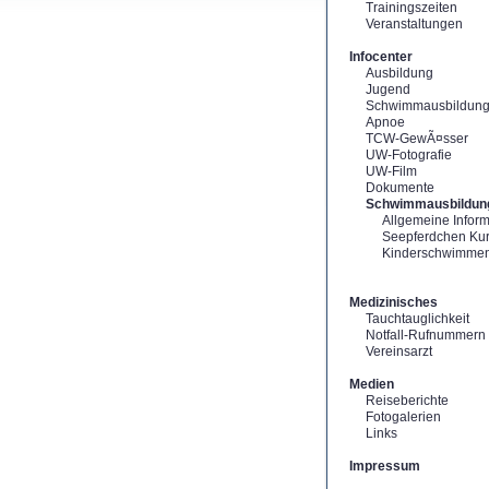
Trainingszeiten
Veranstaltungen
Infocenter
Ausbildung
Jugend
Schwimmausbildun
Apnoe
TCW-GewÃ¤sser
UW-Fotografie
UW-Film
Dokumente
Schwimmausbildun
Allgemeine Infor
Seepferdchen Ku
Kinderschwimme
Medizinisches
Tauchtauglichkeit
Notfall-Rufnummern
Vereinsarzt
Medien
Reiseberichte
Fotogalerien
Links
Impressum