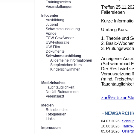
Trainingszeiten
Veranstaltungen
Treffen 25.11.20
Fallersleben
Infocenter
Ausbildung
Kurze Informatio
Jugend
Schwimmausbildung
Umfang Kurs:
Apnoe
1. Theorie und 
TCW-GewÃ¤sser
UW-Fotografie
2. Basic-Woche
UW-Film
3. Prüfungswoc
Dokumente
Schwimmausbildung
An eigener Ausr
Allgemeine Informationen
(Schwimmbad-Flo
Seepferdchen Kurs
Der Rest wird se
Kinderschwimmen
Voraussetzung f
(mind. Freischwi
Medizinisches
Tauchtauglichke
Tauchtauglichkeit
Notfall-Rufnummern
Vereinsarzt
zurÃ¼ck zur Star
Medien
Reiseberichte
» NEWSARCHI
Fotogalerien
Links
04.07.2026
Schnup
16.06.2026
Tauch-
Impressum
05.04.2026
Ostergr