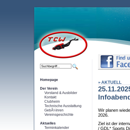
Homepage
» AKTUELL
25.11.202
Der Verein
Vorstand & Ausbilder
Infoaben
Kontakt
Clubheim
Technische Ausstattung
Wir planen wiede
GebÃ¼hren
Vereinsgeschichte
2026.
Ziel ist der int
Aktuelles
Terminkalender
/ GDL* Sports D