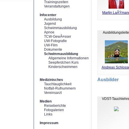
Trainingszeiten
Veranstaltungen
Martin LaÃŸman
Infocenter
Ausbildung
Jugend
Schwimmausbildung
Apnoe
Ausbildungsleite
TCW-GewÃ¤sser
UW-Fotografie
UW-Film
Dokumente
Schwimmausbildung
Allgemeine Informationen
Seepferdchen Kurs
Kinderschwimmen
Andreas Schloss
Ausbilder
Medizinisches
Tauchtauglichkeit
Notfall-Rufnummern
Vereinsarzt
VDST-Tauchlehre
Medien
Reiseberichte
Fotogalerien
Links
Impressum