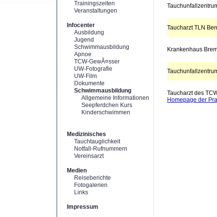
Trainingszeiten
Tauchunfallzentrum
Veranstaltungen
Infocenter
Taucharzt TLN Ber
Ausbildung
Jugend
Schwimmausbildung
Krankenhaus Bre
Apnoe
TCW-GewÃ¤sser
UW-Fotografie
Tauchunfallzentrum
UW-Film
Dokumente
Schwimmausbildung
Taucharzt des TC
Allgemeine Informationen
Homepage der Pra
Seepferdchen Kurs
Kinderschwimmen
Medizinisches
Tauchtauglichkeit
Notfall-Rufnummern
Vereinsarzt
Medien
Reiseberichte
Fotogalerien
Links
Impressum