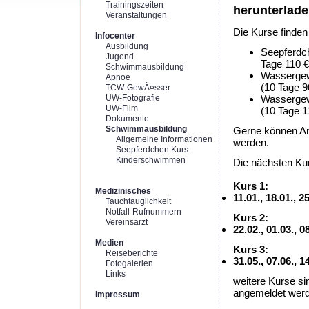
Trainingszeiten
herunterlad
Veranstaltungen
Die Kurse finden
Infocenter
Ausbildung
Seepferdch
Jugend
Tage 110 €
Schwimmausbildung
Wassergewö
Apnoe
(10 Tage 9
TCW-GewÃ¤sser
UW-Fotografie
Wassergewö
UW-Film
(10 Tage 1
Dokumente
Schwimmausbildung
Gerne können An
Allgemeine Informationen
werden.
Seepferdchen Kurs
Kinderschwimmen
Die nächsten Kur
Kurs 1:
Medizinisches
11.01., 18.01., 2
Tauchtauglichkeit
Notfall-Rufnummern
Kurs 2:
Vereinsarzt
22.02., 01.03., 
Medien
Kurs 3:
Reiseberichte
31.05., 07.06., 
Fotogalerien
Links
weitere Kurse si
angemeldet werd
Impressum