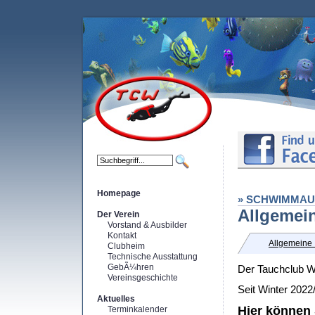
Homepage
» SCHWIMMAU
Allgemei
Der Verein
Vorstand & Ausbilder
Kontakt
Allgemeine 
Clubheim
Technische Ausstattung
GebÃ¼hren
Der Tauchclub W
Vereinsgeschichte
Seit Winter 202
Aktuelles
Hier können 
Terminkalender