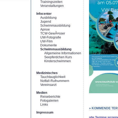
Trainingszeiten
Veranstaltungen
Infocenter
Ausbildung
Jugend
Schwimmausbildung
Apnoe
TCW-GewÃ¤sser
UW-Fotografie
UW-Film
Dokumente
Schwimmausbildung
Allgemeine Informationen
Seepferdchen Kurs
Kinderschwimmen
Medizinisches
Tauchtauglichkeit
Notfall-Rufnummern
Vereinsarzt
Medien
Reiseberichte
Fotogalerien
Links
» KOMMENDE TER
Impressum
alle Termine anzeig