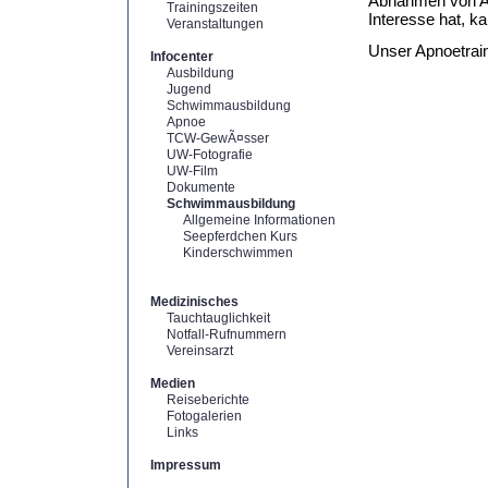
Abnahmen von A
Trainingszeiten
Interesse hat, k
Veranstaltungen
Unser Apnoetrain
Infocenter
Ausbildung
Jugend
Schwimmausbildung
Apnoe
TCW-GewÃ¤sser
UW-Fotografie
UW-Film
Dokumente
Schwimmausbildung
Allgemeine Informationen
Seepferdchen Kurs
Kinderschwimmen
Medizinisches
Tauchtauglichkeit
Notfall-Rufnummern
Vereinsarzt
Medien
Reiseberichte
Fotogalerien
Links
Impressum