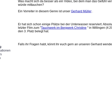
Was macht sich da besser als ein Video, bei dem man das Gefühl ve
würde mittauchen?
Ein Vorreiter in diesem Genre ist unser
Gerhard Müller
.
g
Er hat sich schon einige Plätze bei der Unterwasser reserviert. Absolu
letzter Film zum "
Tauchwerk im Bergwerk Christine
" in Willingen (4:
den 3. Platz belegt hat.
Falls ihr Fragen habt, könnt ihr euch gern an unseren Gerhard wende
g
mationen
rs
n