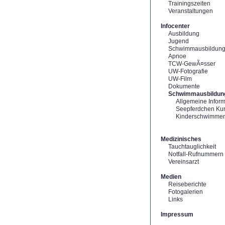
Trainingszeiten
Veranstaltungen
Infocenter
Ausbildung
Jugend
Schwimmausbildun
Apnoe
TCW-GewÃ¤sser
UW-Fotografie
UW-Film
Dokumente
Schwimmausbildun
Allgemeine Infor
Seepferdchen Ku
Kinderschwimme
Medizinisches
Tauchtauglichkeit
Notfall-Rufnummern
Vereinsarzt
Medien
Reiseberichte
Fotogalerien
Links
Impressum