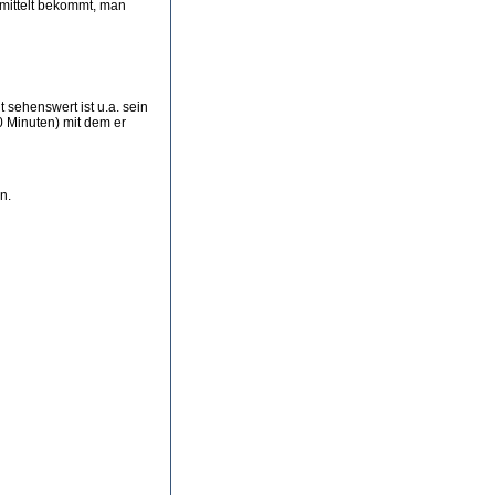
rmittelt bekommt, man
t sehenswert ist u.a. sein
20 Minuten) mit dem er
n.