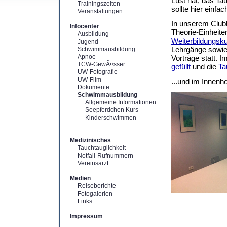
Lust hat, das Ta
Trainingszeiten
sollte hier einfa
Veranstaltungen
In unserem Clubh
Infocenter
Theorie-Einheite
Ausbildung
Weiterbildungsk
Jugend
Lehrgänge sowie
Schwimmausbildung
Apnoe
Vorträge statt.
TCW-GewÃ¤sser
gefüllt
und die
Ta
UW-Fotografie
UW-Film
...und im Innenho
Dokumente
Schwimmausbildung
Allgemeine Informationen
Seepferdchen Kurs
Kinderschwimmen
Medizinisches
Tauchtauglichkeit
Notfall-Rufnummern
Vereinsarzt
Medien
Reiseberichte
Fotogalerien
Links
Impressum