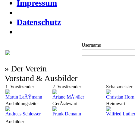
Impressum
Datenschutz
Username
» Der Verein
Vorstand & Ausbilder
1. Vorsitzender
2. Vorsitzender
Schatzmeister
Martin LaÃŸmann
Ariane MÃ¼ller
Christian Horn
Ausbildungsleiter
GerÃ¤tewart
Heimwart
Andreas Schlosser
Frank Demann
Wilfried Luthe
Ausbilder