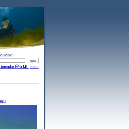
SSWORT
sformular fÃ¼r Mitglieder
Bild