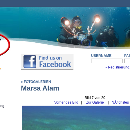
USERNAME
PA
» Registrierung
» FOTOGALERIEN
Marsa Alam
Bild 7 von 20
Vorheriges Bild
|
Zur Galerie
|
NÃ¤chstes 
ung