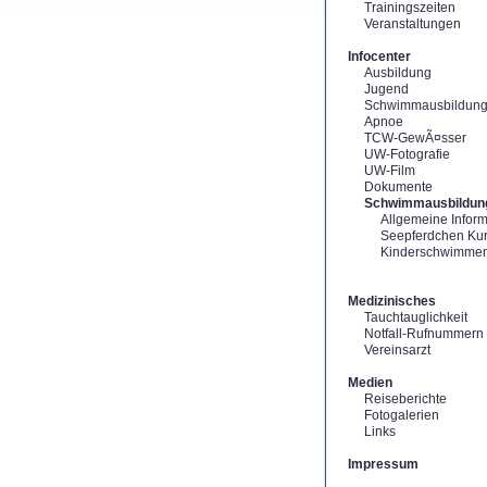
Trainingszeiten
Veranstaltungen
Infocenter
Ausbildung
Jugend
Schwimmausbildun
Apnoe
TCW-GewÃ¤sser
UW-Fotografie
UW-Film
Dokumente
Schwimmausbildun
Allgemeine Infor
Seepferdchen Ku
Kinderschwimme
Medizinisches
Tauchtauglichkeit
Notfall-Rufnummern
Vereinsarzt
Medien
Reiseberichte
Fotogalerien
Links
Impressum