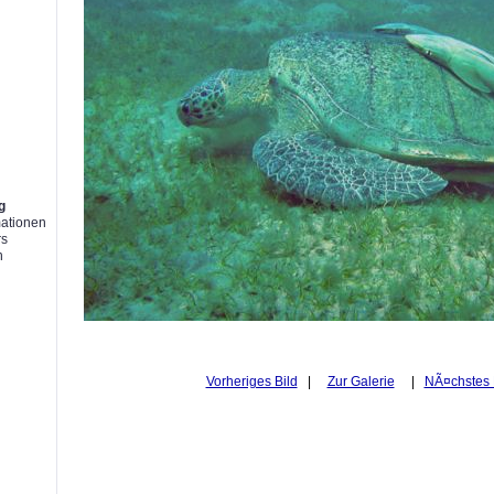
g
g
mationen
rs
n
Vorheriges Bild
|
Zur Galerie
|
NÃ¤chstes 