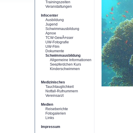
Trainingszeiten
Veranstaltungen
Infocenter
Ausbildung
Jugend
Schwimmausbildung
Apnoe
TCW-GewÃ¤sser
UW-Fotografie
UW-Film
Dokumente
Schwimmausbildung
Allgemeine Informationen
Seepferdchen Kurs
Kinderschwimmen
Medizinisches
Tauchtauglichkeit
Notfall-Rufnummern
Vereinsarzt
Medien
Reiseberichte
Fotogalerien
Links
Impressum