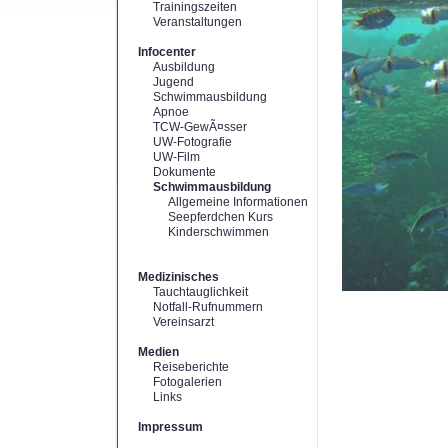
Trainingszeiten
Veranstaltungen
Infocenter
Ausbildung
Jugend
Schwimmausbildung
Apnoe
TCW-GewÃ¤sser
UW-Fotografie
UW-Film
Dokumente
Schwimmausbildung
Allgemeine Informationen
Seepferdchen Kurs
Kinderschwimmen
Medizinisches
Tauchtauglichkeit
Notfall-Rufnummern
Vereinsarzt
Medien
Reiseberichte
Fotogalerien
Links
Impressum