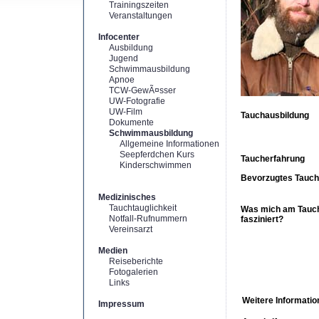
Trainingszeiten
Veranstaltungen
Infocenter
Ausbildung
Jugend
Schwimmausbildung
Apnoe
TCW-GewÃ¤sser
UW-Fotografie
UW-Film
Tauchausbildung
Dokumente
Schwimmausbildung
Allgemeine Informationen
Seepferdchen Kurs
Taucherfahrung
Kinderschwimmen
Bevorzugtes Tauch
Medizinisches
Tauchtauglichkeit
Was mich am Tauc
Notfall-Rufnummern
fasziniert?
Vereinsarzt
Medien
Reiseberichte
Fotogalerien
Links
Weitere Informatio
Impressum