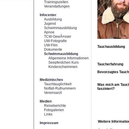
Trainingszeiten
Veranstaltungen
Infocenter
Ausbildung
Jugend
Schwimmausbildung
Apnoe
TCW-GewÃ¤sser
UW-Fotografie
UW-Film
Tauchausbildung
Dokumente
Schwimmausbildung
Allgemeine Informationen
Seepferdchen Kurs
Taucherfahrung
Kinderschwimmen
Bevorzugtes Tauch
Medizinisches
Tauchtauglichkeit
Was mich am Tauc
Notfall-Rufnummern
fasziniert?
Vereinsarzt
Medien
Reiseberichte
Fotogalerien
Links
Weitere Informatio
Impressum