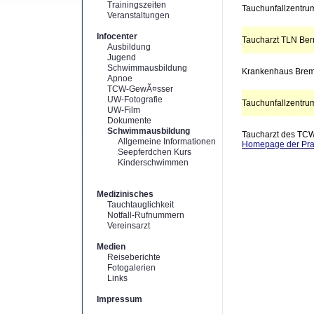
Trainingszeiten
Tauchunfallzentrum
Veranstaltungen
Infocenter
Taucharzt TLN Ber
Ausbildung
Jugend
Schwimmausbildung
Krankenhaus Bre
Apnoe
TCW-GewÃ¤sser
UW-Fotografie
Tauchunfallzentrum
UW-Film
Dokumente
Schwimmausbildung
Taucharzt des TC
Allgemeine Informationen
Homepage der Pra
Seepferdchen Kurs
Kinderschwimmen
Medizinisches
Tauchtauglichkeit
Notfall-Rufnummern
Vereinsarzt
Medien
Reiseberichte
Fotogalerien
Links
Impressum