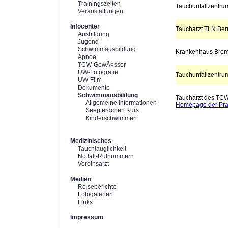
Trainingszeiten
Tauchunfallzentrum
Veranstaltungen
Infocenter
Taucharzt TLN Ber
Ausbildung
Jugend
Schwimmausbildung
Krankenhaus Bre
Apnoe
TCW-GewÃ¤sser
UW-Fotografie
Tauchunfallzentrum
UW-Film
Dokumente
Schwimmausbildung
Taucharzt des TC
Allgemeine Informationen
Homepage der Pra
Seepferdchen Kurs
Kinderschwimmen
Medizinisches
Tauchtauglichkeit
Notfall-Rufnummern
Vereinsarzt
Medien
Reiseberichte
Fotogalerien
Links
Impressum