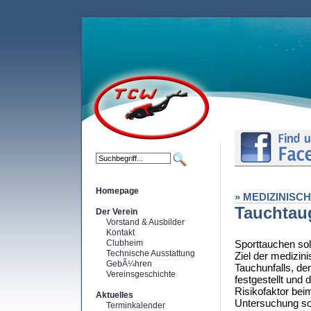
Homepage
» MEDIZINISC
Tauchtaug
Der Verein
Vorstand & Ausbilder
Kontakt
Clubheim
Sporttauchen soll
Technische Ausstattung
Ziel der medizin
GebÃ¼hren
Tauchunfalls, d
Vereinsgeschichte
festgestellt und
Risikofaktor bei
Aktuelles
Untersuchung sol
Terminkalender