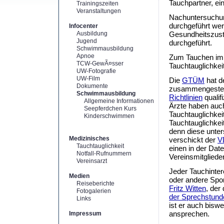
Tauchpartner, ein
Trainingszeiten
Veranstaltungen
Nachuntersuchun
durchgeführt we
Infocenter
Ausbildung
Gesundheitszusta
Jugend
durchgeführt.
Schwimmausbildung
Apnoe
Zum Tauchen im V
TCW-GewÃ¤sser
Tauchtauglichkei
UW-Fotografie
UW-Film
Die
GTÜM
hat d
Dokumente
zusammengestell
Schwimmausbildung
Richtlinien
qualif
Allgemeine Informationen
Ärzte haben auc
Seepferdchen Kurs
Tauchtauglichkei
Kinderschwimmen
Tauchtauglichke
denn diese unter
Medizinisches
verschickt der
V
Tauchtauglichkeit
einen in der Dat
Notfall-Rufnummern
Vereinsmitgliede
Vereinsarzt
Jeder Tauchinter
Medien
oder andere Spor
Reiseberichte
Fritz Witten
, der
Fotogalerien
der Sprechstund
Links
ist er auch bisw
ansprechen.
Impressum