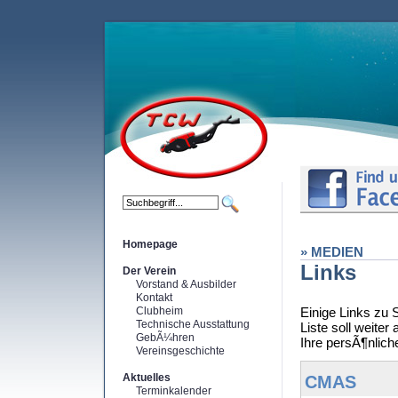
Homepage
» MEDIEN
Links
Der Verein
Vorstand & Ausbilder
Kontakt
Clubheim
Einige Links zu 
Technische Ausstattung
Liste soll weite
GebÃ¼hren
Ihre persÃ¶nliche
Vereinsgeschichte
Aktuelles
CMAS
Terminkalender