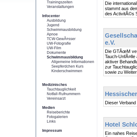
Trainingszeiten
Die internatio
Veranstaltungen
stammt aus dem
des ActivitÃ©s 
Infocenter
Ausbildung
Jugend
Schwimmausbildung
Apnoe
Gesellscha
TCW-GewÃ¤sser
e.V.
UW-Fotografie
UW-Film
Die GTÃœM verÃ
Dokumente
Tauch-UnfÃ¤lle 
Schwimmausbildung
aktiver Behand
Allgemeine Informationen
Seepferdchen Kurs
zur Tauchtaugli
Kinderschwimmen
sowie zu Weiter
Medizinisches
Tauchtauglichkeit
Hessischer
Notfall-Rufnummern
Vereinsarzt
Dieser Verband 
Medien
Reiseberichte
Fotogalerien
Links
Hotel Schl
Impressum
Ein nahes Reis