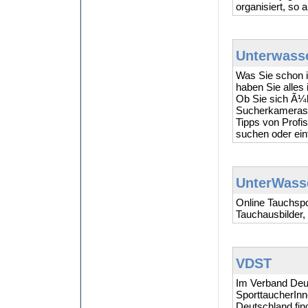
organisiert, so
Unterwass
Was Sie schon i
haben Sie alles
Ob Sie sich Ã¼b
Sucherkameras 
Tipps von Profi
suchen oder ein
UnterWass
Online Tauchspo
Tauchausbilder,
VDST
Im Verband Deu
SporttaucherIn
Deutschland fin