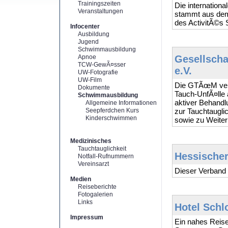
Trainingszeiten
Die internatio
Veranstaltungen
stammt aus dem
des ActivitÃ©s 
Infocenter
Ausbildung
Jugend
Schwimmausbildung
Apnoe
Gesellscha
TCW-GewÃ¤sser
e.V.
UW-Fotografie
UW-Film
Die GTÃœM verÃ
Dokumente
Tauch-UnfÃ¤lle 
Schwimmausbildung
aktiver Behand
Allgemeine Informationen
Seepferdchen Kurs
zur Tauchtaugli
Kinderschwimmen
sowie zu Weiter
Medizinisches
Tauchtauglichkeit
Hessischer
Notfall-Rufnummern
Vereinsarzt
Dieser Verband 
Medien
Reiseberichte
Fotogalerien
Links
Hotel Schl
Impressum
Ein nahes Reis