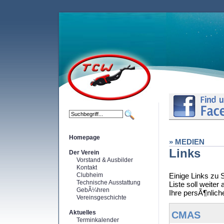
Homepage
» MEDIEN
Links
Der Verein
Vorstand & Ausbilder
Kontakt
Clubheim
Einige Links zu 
Technische Ausstattung
Liste soll weite
GebÃ¼hren
Ihre persÃ¶nliche
Vereinsgeschichte
Aktuelles
CMAS
Terminkalender