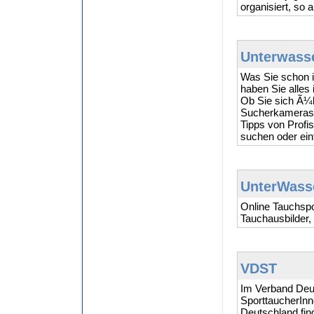
organisiert, so
Unterwass
Was Sie schon i
haben Sie alles
Ob Sie sich Ã¼b
Sucherkameras 
Tipps von Profi
suchen oder ein
UnterWass
Online Tauchspo
Tauchausbilder,
VDST
Im Verband Deu
SporttaucherIn
Deutschland fin