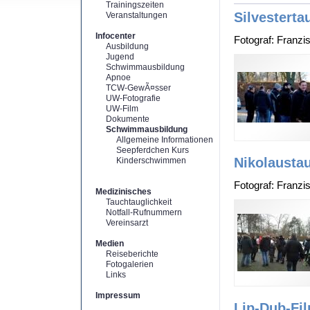
Trainingszeiten
Silvesterta
Veranstaltungen
Infocenter
Fotograf: Franzi
Ausbildung
Jugend
Schwimmausbildung
Apnoe
TCW-GewÃ¤sser
UW-Fotografie
UW-Film
Dokumente
Schwimmausbildung
Allgemeine Informationen
Seepferdchen Kurs
Nikolausta
Kinderschwimmen
Fotograf: Franzi
Medizinisches
Tauchtauglichkeit
Notfall-Rufnummern
Vereinsarzt
Medien
Reiseberichte
Fotogalerien
Links
Impressum
Lip-Dub-Fi