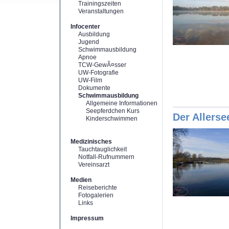
Trainingszeiten
Veranstaltungen
Infocenter
Ausbildung
Jugend
Schwimmausbildung
Apnoe
TCW-GewÃ¤sser
UW-Fotografie
UW-Film
Dokumente
Schwimmausbildung
Allgemeine Informationen
Seepferdchen Kurs
Der Allerse
Kinderschwimmen
Medizinisches
Tauchtauglichkeit
Notfall-Rufnummern
Vereinsarzt
Medien
Reiseberichte
Fotogalerien
Links
Impressum