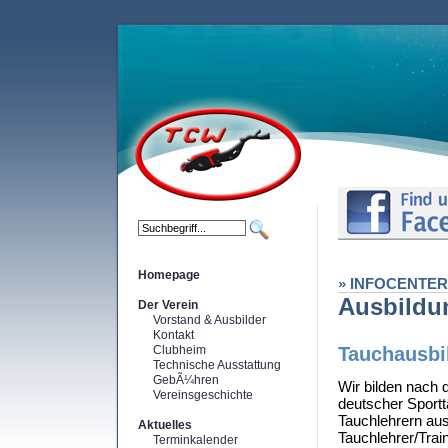
Homepage
» INFOCENTER
Ausbildu
Der Verein
Vorstand & Ausbilder
Kontakt
Clubheim
Tauchausbi
Technische Ausstattung
GebÃ¼hren
Wir bilden nach
Vereinsgeschichte
deutscher Sportt
Tauchlehrern au
Aktuelles
Tauchlehrer/Trai
Terminkalender