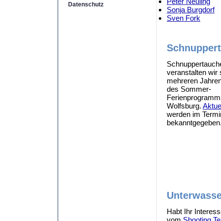
Peter Neuling
Datenschutz
Sonja Burgdorf
Sven Fork
Schnupper
Schnuppertauch
veranstalten wir 
mehreren Jahre
des Sommer-
Ferienprogramms
Wolfsburg.
Aktue
werden im Termi
bekanntgegeben
Unterwasse
Habt Ihr Interes
vom
Shooting T