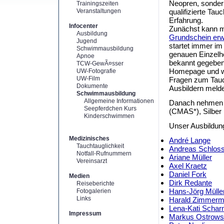
Neopren, sonder
Trainingszeiten
Veranstaltungen
qualifizierte Tau
Erfahrung.
Infocenter
Zunächst kann 
Ausbildung
Grundschein er
Jugend
startet immer im
Schwimmausbildung
genauen Einzelhe
Apnoe
bekannt gegeben
TCW-GewÃ¤sser
Homepage und we
UW-Fotografie
UW-Film
Fragen zum Tauc
Dokumente
Ausbildern meld
Schwimmausbildung
Allgemeine Informationen
Danach nehmen 
Seepferdchen Kurs
(CMAS*), Silber
Kinderschwimmen
Unser Ausbildun
Medizinisches
André Lange
Tauchtauglichkeit
Andreas Schlos
Notfall-Rufnummern
Ariane Müller
Vereinsarzt
Axel Kraetz
Daniel Fork
Medien
Dirk Redante
Reiseberichte
Hans-Jörg Mülle
Fotogalerien
Links
Harald Zimmer
Lena-Kati Schar
Impressum
Markus Ostrows