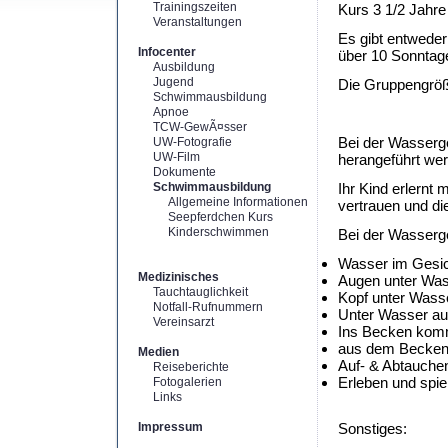
Trainingszeiten
Kurs 3 1/2 Jahre
Veranstaltungen
Es gibt entweder
Infocenter
über 10 Sonntag
Ausbildung
Jugend
Die Gruppengröße
Schwimmausbildung
Apnoe
TCW-GewÃ¤sser
Bei der Wasserg
UW-Fotografie
UW-Film
herangeführt we
Dokumente
Schwimmausbildung
Ihr Kind erlernt
Allgemeine Informationen
vertrauen und d
Seepferdchen Kurs
Kinderschwimmen
Bei der Wasserge
Wasser im Gesich
Medizinisches
Augen unter Was
Tauchtauglichkeit
Kopf unter Wass
Notfall-Rufnummern
Unter Wasser au
Vereinsarzt
Ins Becken komm
aus dem Becken 
Medien
Auf- & Abtauche
Reiseberichte
Erleben und spie
Fotogalerien
Links
Impressum
Sonstiges: