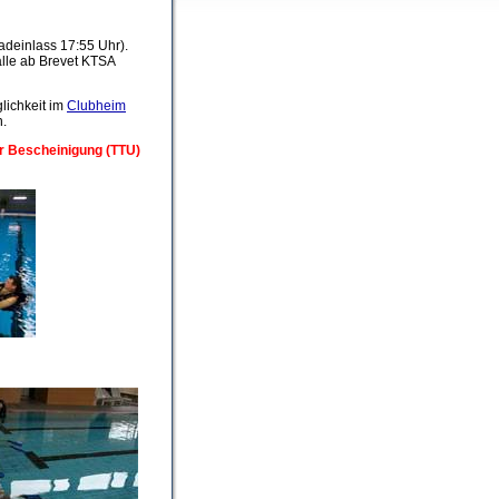
deinlass 17:55 Uhr).
alle ab Brevet KTSA
glichkeit im
Clubheim
n.
er Bescheinigung (TTU)