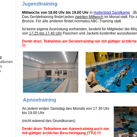
Jugendtraining
Mittwochs von 18.00 Uhr bis 19.00 Uhr
in
Hallenbad Sandkamp
(Ba
Das Gerätetraining findet jeden
zweiten Mittwoch
im Monat statt. Für 
Bronze. Für alle anderen findet normales ABC-Training statt.
Ist keine eigene Ausrüstung vorhanden, besteht für Mitglieder die Mö
g
von
17.25 bis 17.40 Uhr
Flaschen und Jackets kostenfrei auszufasse
Denkt dran: Teilnahme am Gerätetraining nur mit gültiger ärztlich
!!!
g
mationen
rs
n
Apnoetraining
An jedem ersten Samstag des Monats von 17.30 Uhr
bis 19.00 Uhr.
(nicht wärend des Grundkurses)
Denkt dran: Teilnahme am Apnoetraining auch nur
mit gültiger ärztlicher Bescheinigung (TTU) !!!