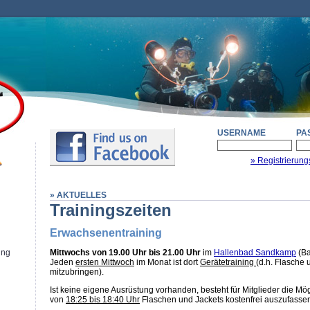
USERNAME
PA
» Registrierung
» AKTUELLES
Trainingszeiten
Erwachsenentraining
ung
Mittwochs von 19.00 Uhr bis 21.00 Uhr
im
Hallenbad Sandkamp
(Ba
Jeden
ersten Mittwoch
im Monat ist dort
Gerätetraining
(d.h. Flasche 
mitzubringen).
Ist keine eigene Ausrüstung vorhanden, besteht für Mitglieder die Mö
von
18:25 bis 18:40 Uhr
Flaschen und Jackets kostenfrei auszufasse