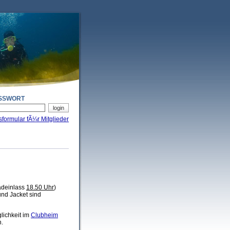
SSWORT
sformular fÃ¼r Mitglieder
deinlass
18.50 Uhr
)
und Jacket sind
glichkeit im
Clubheim
n.