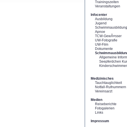
Trainingszeiten
Veranstaltungen
Infocenter
Ausbildung
Jugend
Schwimmausbildun
Apnoe
TCW-GewÃ¤sser
UW-Fotografie
UW-Film
Dokumente
Schwimmausbildun
Allgemeine Infor
Seepferdchen Ku
Kinderschwimme
Medizinisches
Tauchtauglichkeit
Notfall-Rufnummern
Vereinsarzt
Medien
Reiseberichte
Fotogalerien
Links
Impressum