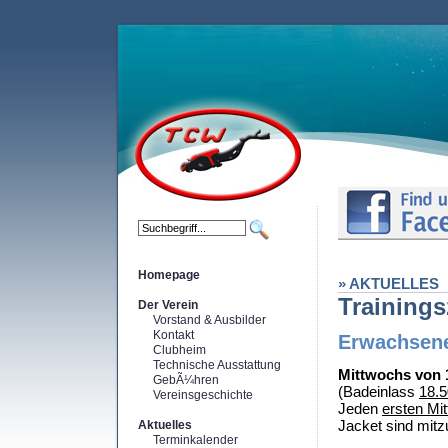
Homepage
» AKTUELLES
Trainings
Der Verein
Vorstand & Ausbilder
Kontakt
Erwachsene
Clubheim
Technische Ausstattung
Mittwochs von 1
GebÃ¼hren
(Badeinlass
18.5
Vereinsgeschichte
Jeden
ersten Mi
Jacket sind mitz
Aktuelles
Terminkalender