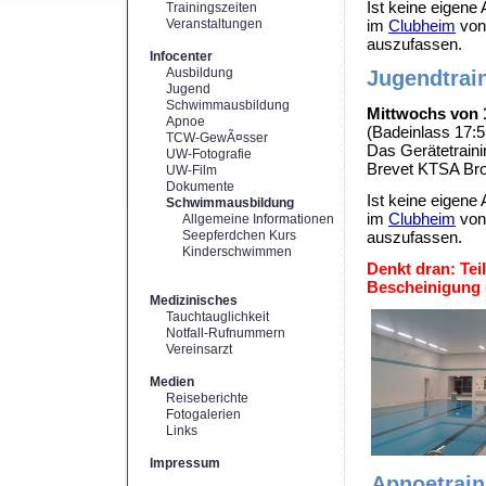
Ist keine eigene 
Trainingszeiten
Veranstaltungen
im
Clubheim
vo
auszufassen.
Infocenter
Ausbildung
Jugendtrai
Jugend
Schwimmausbildung
Mittwochs von 1
Apnoe
(Badeinlass 17:5
TCW-GewÃ¤sser
Das Gerätetraini
UW-Fotografie
Brevet KTSA Bron
UW-Film
Dokumente
Ist keine eigene 
Schwimmausbildung
im
Clubheim
vo
Allgemeine Informationen
Seepferdchen Kurs
auszufassen.
Kinderschwimmen
Denkt dran: Tei
Bescheinigung (
Medizinisches
Tauchtauglichkeit
Notfall-Rufnummern
Vereinsarzt
Medien
Reiseberichte
Fotogalerien
Links
Impressum
Apnoetrain