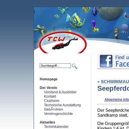
Homepage
» SCHWIMMAU
Seepferd
Der Verein
Vorstand & Ausbilder
Kontakt
Allgemeine Inf
Clubheim
Technische Ausstattung
GebÃ¼hren
Der Seepferdche
Vereinsgeschichte
Sandkamp statt, 
Aktuelles
Die Gruppengröße
Terminkalender
Kindern 1:4 ist. 