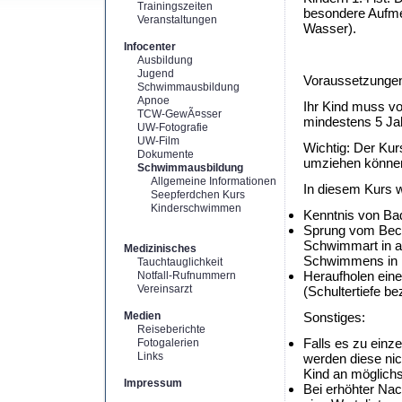
Trainingszeiten
besondere Aufme
Veranstaltungen
Wasser).
Infocenter
Ausbildung
Jugend
Voraussetzunge
Schwimmausbildung
Apnoe
Ihr Kind muss v
TCW-GewÃ¤sser
mindestens 5 Jah
UW-Fotografie
UW-Film
Wichtig: Der Kurs
Dokumente
umziehen könne
Schwimmausbildung
Allgemeine Informationen
In diesem Kurs 
Seepferdchen Kurs
Kinderschwimmen
Kenntnis von Ba
Sprung vom Bec
Schwimmart in a
Medizinisches
Schwimmens in 
Tauchtauglichkeit
Heraufholen ein
Notfall-Rufnummern
Vereinsarzt
(Schultertiefe be
Medien
Sonstiges:
Reiseberichte
Falls es zu ein
Fotogalerien
Links
werden diese nich
Kind an möglich
Impressum
Bei erhöhter Nac