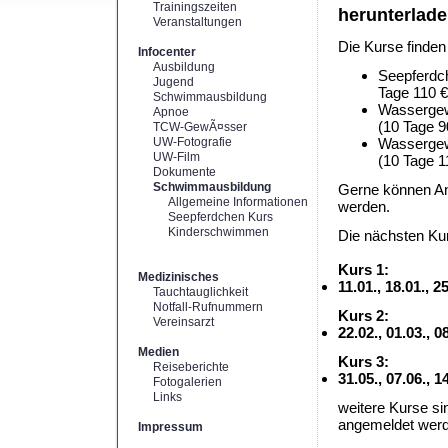
Trainingszeiten
herunterlad
Veranstaltungen
Die Kurse finden
Infocenter
Ausbildung
Seepferdch
Jugend
Tage 110 €
Schwimmausbildung
Wassergewö
Apnoe
(10 Tage 9
TCW-GewÃ¤sser
UW-Fotografie
Wassergewö
UW-Film
(10 Tage 1
Dokumente
Schwimmausbildung
Gerne können An
Allgemeine Informationen
werden.
Seepferdchen Kurs
Kinderschwimmen
Die nächsten Kur
Kurs 1:
Medizinisches
11.01., 18.01., 2
Tauchtauglichkeit
Notfall-Rufnummern
Kurs 2:
Vereinsarzt
22.02., 01.03., 
Medien
Kurs 3:
Reiseberichte
31.05., 07.06., 
Fotogalerien
Links
weitere Kurse si
angemeldet werd
Impressum