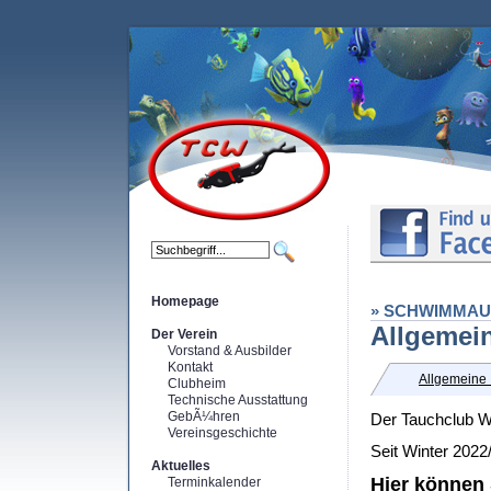
Homepage
» SCHWIMMAU
Allgemei
Der Verein
Vorstand & Ausbilder
Kontakt
Allgemeine 
Clubheim
Technische Ausstattung
GebÃ¼hren
Der Tauchclub W
Vereinsgeschichte
Seit Winter 202
Aktuelles
Hier können 
Terminkalender