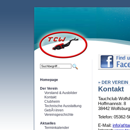
Homepage
» DER VEREIN
Kontakt
Der Verein
Vorstand & Ausbilder
Kontakt
Tauchclub Wolfsb
Clubheim
Hoffmannstr. 8
Technische Ausstattung
38442 Wolfsburg
GebÃ¼hren
Vereinsgeschichte
Telefon: 05362-
Aktuelles
E-Mail:
info(at)t
Terminkalender