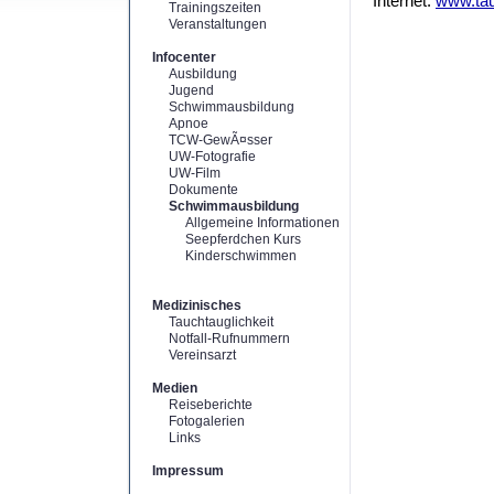
Internet:
www.tau
Trainingszeiten
Veranstaltungen
Infocenter
Ausbildung
Jugend
Schwimmausbildung
Apnoe
TCW-GewÃ¤sser
UW-Fotografie
UW-Film
Dokumente
Schwimmausbildung
Allgemeine Informationen
Seepferdchen Kurs
Kinderschwimmen
Medizinisches
Tauchtauglichkeit
Notfall-Rufnummern
Vereinsarzt
Medien
Reiseberichte
Fotogalerien
Links
Impressum