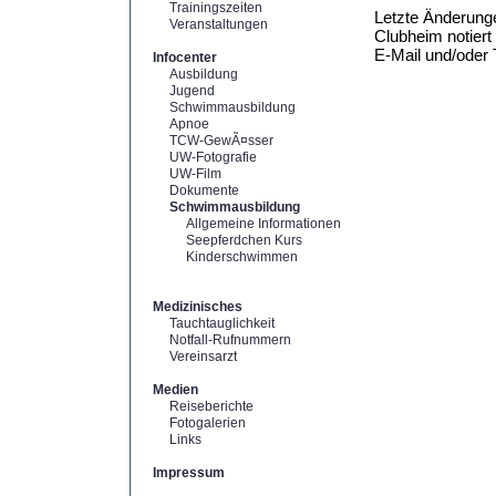
Trainingszeiten
Letzte Änderunge
Veranstaltungen
Clubheim notiert
E-Mail und/oder
Infocenter
Ausbildung
Jugend
Schwimmausbildung
Apnoe
TCW-GewÃ¤sser
UW-Fotografie
UW-Film
Dokumente
Schwimmausbildung
Allgemeine Informationen
Seepferdchen Kurs
Kinderschwimmen
Medizinisches
Tauchtauglichkeit
Notfall-Rufnummern
Vereinsarzt
Medien
Reiseberichte
Fotogalerien
Links
Impressum