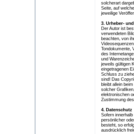
solcherart dargeb
Seite, auf welche
jeweilige Veröffe
3. Urheber- un
Der Autor ist bes
verwendeten Bil
beachten, von ih
Videosequenzen u
Tondokumente, V
des Internetange
und Warenzeiche
jeweils gültigen
eingetragenen Ei
Schluss zu ziehe
sind! Das Copyrig
bleibt allein bei
solcher Grafike
elektronischen o
Zustimmung des A
4. Datenschutz
Sofern innerhalb
persönlicher ode
besteht, so erfo
ausdrücklich frei