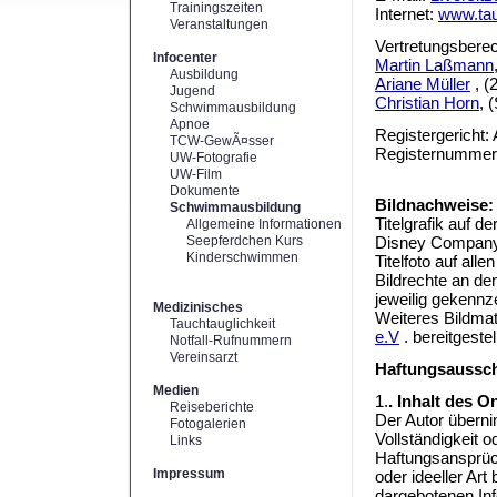
Trainingszeiten
Internet:
www.tau
Veranstaltungen
Vertretungsberec
Infocenter
Martin Laßmann
Ausbildung
Ariane Müller
, (
Jugend
Christian Horn
, 
Schwimmausbildung
Apnoe
Registergericht:
TCW-GewÃ¤sser
Registernummer
UW-Fotografie
UW-Film
Dokumente
Bildnachweise:
Schwimmausbildung
Titelgrafik auf 
Allgemeine Informationen
Seepferdchen Kurs
Disney Compan
Kinderschwimmen
Titelfoto auf all
Bildrechte an de
jeweilig gekennz
Medizinisches
Weiteres Bildmat
Tauchtauglichkeit
e.V
. bereitgestel
Notfall-Rufnummern
Vereinsarzt
Haftungsaussch
Medien
1.
. Inhalt des 
Reiseberichte
Der Autor übernim
Fotogalerien
Vollständigkeit o
Links
Haftungsansprüch
Impressum
oder ideeller Ar
dargebotenen Inf