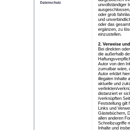
Datenschutz
unvollständiger 
ausgeschlossen, 
oder grob fahrläs
und unverbindlich
oder das gesamt
ergänzen, zu lös
einzustellen.
2. Verweise und
Bei direkten ode
die außerhalb de
Haftungsverpflich
Autor von den In
zumutbar wäre, d
Autor erklärt hi
illegalen Inhalte
aktuelle und zukü
verlinkten/verknü
distanziert er si
/verknüpften Sei
Feststellung gilt
Links und Verwei
Gästebüchern, Di
allen anderen Fo
Schreibzugriffe m
Inhalte und insb