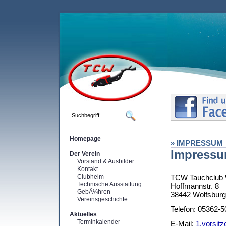
Homepage
» IMPRESSUM
Impress
Der Verein
Vorstand & Ausbilder
Kontakt
Clubheim
TCW Tauchclub W
Technische Ausstattung
Hoffmannstr. 8
GebÃ¼hren
38442 Wolfsburg
Vereinsgeschichte
Telefon: 05362-
Aktuelles
Terminkalender
E-Mail:
1.vorsitz