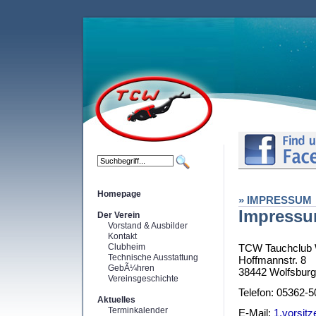
Homepage
» IMPRESSUM
Impress
Der Verein
Vorstand & Ausbilder
Kontakt
Clubheim
TCW Tauchclub W
Technische Ausstattung
Hoffmannstr. 8
GebÃ¼hren
38442 Wolfsburg
Vereinsgeschichte
Telefon: 05362-
Aktuelles
Terminkalender
E-Mail:
1.vorsitz