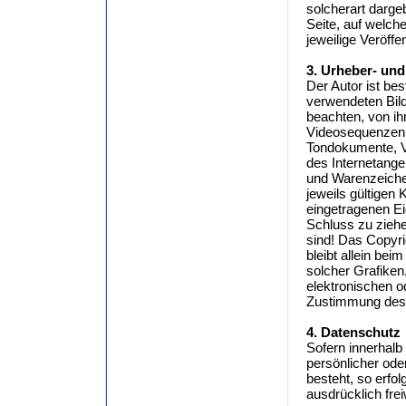
solcherart dargeb
Seite, auf welche
jeweilige Veröffe
3. Urheber- un
Der Autor ist bes
verwendeten Bil
beachten, von ih
Videosequenzen u
Tondokumente, V
des Internetange
und Warenzeiche
jeweils gültigen
eingetragenen Ei
Schluss zu ziehe
sind! Das Copyrig
bleibt allein bei
solcher Grafike
elektronischen o
Zustimmung des A
4. Datenschutz
Sofern innerhalb
persönlicher ode
besteht, so erfo
ausdrücklich frei