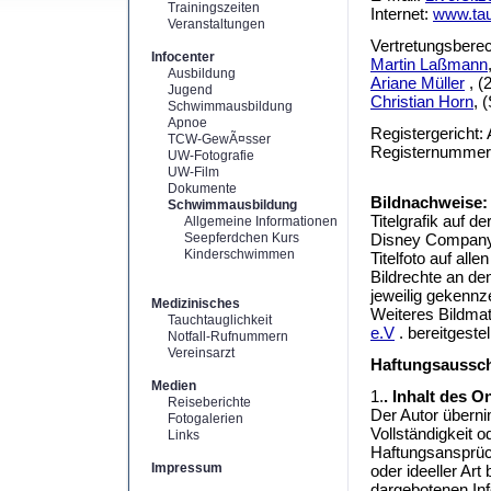
Trainingszeiten
Internet:
www.tau
Veranstaltungen
Vertretungsberec
Infocenter
Martin Laßmann
Ausbildung
Ariane Müller
, (
Jugend
Christian Horn
, 
Schwimmausbildung
Apnoe
Registergericht:
TCW-GewÃ¤sser
Registernummer
UW-Fotografie
UW-Film
Dokumente
Bildnachweise:
Schwimmausbildung
Titelgrafik auf 
Allgemeine Informationen
Seepferdchen Kurs
Disney Compan
Kinderschwimmen
Titelfoto auf all
Bildrechte an de
jeweilig gekennz
Medizinisches
Weiteres Bildmat
Tauchtauglichkeit
e.V
. bereitgestel
Notfall-Rufnummern
Vereinsarzt
Haftungsaussch
Medien
1.
. Inhalt des 
Reiseberichte
Der Autor übernim
Fotogalerien
Vollständigkeit o
Links
Haftungsansprüch
Impressum
oder ideeller Ar
dargebotenen Inf