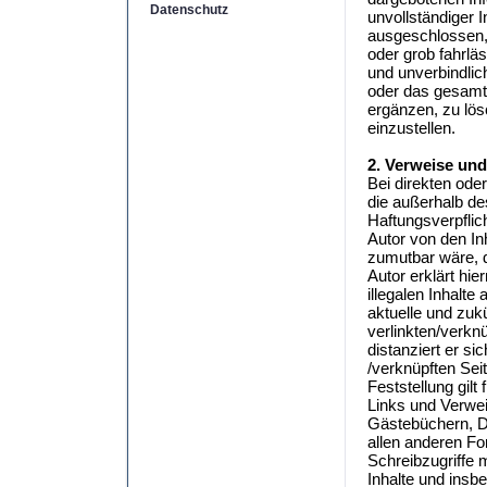
Datenschutz
unvollständiger 
ausgeschlossen, 
oder grob fahrläs
und unverbindlich
oder das gesamt
ergänzen, zu lös
einzustellen.
2. Verweise und
Bei direkten ode
die außerhalb de
Haftungsverpflich
Autor von den In
zumutbar wäre, d
Autor erklärt hi
illegalen Inhalte
aktuelle und zukü
verlinkten/verknü
distanziert er si
/verknüpften Sei
Feststellung gilt
Links und Verwei
Gästebüchern, Di
allen anderen Fo
Schreibzugriffe m
Inhalte und insb