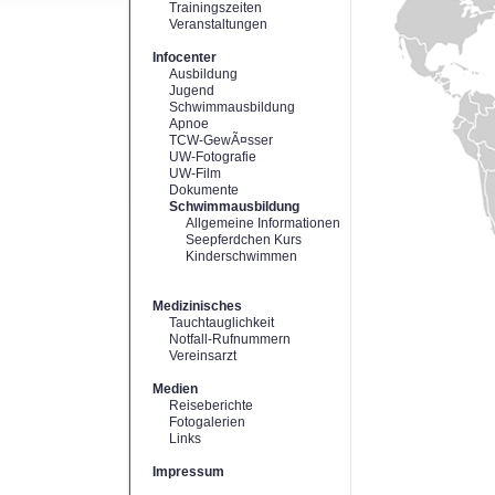
Trainingszeiten
Veranstaltungen
Infocenter
Ausbildung
Jugend
Schwimmausbildung
Apnoe
TCW-GewÃ¤sser
UW-Fotografie
UW-Film
Dokumente
Schwimmausbildung
Allgemeine Informationen
Seepferdchen Kurs
Kinderschwimmen
Medizinisches
Tauchtauglichkeit
Notfall-Rufnummern
Vereinsarzt
Medien
Reiseberichte
Fotogalerien
Links
Impressum