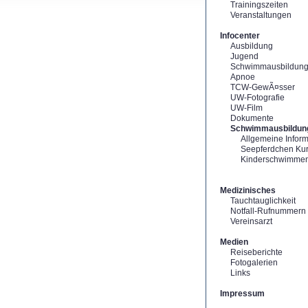
Trainingszeiten
Veranstaltungen
Infocenter
Ausbildung
Jugend
Schwimmausbildun
Apnoe
TCW-GewÃ¤sser
UW-Fotografie
UW-Film
Dokumente
Schwimmausbildun
Allgemeine Infor
Seepferdchen Ku
Kinderschwimme
Medizinisches
Tauchtauglichkeit
Notfall-Rufnummern
Vereinsarzt
Medien
Reiseberichte
Fotogalerien
Links
Impressum