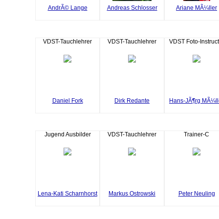
AndrÃ© Lange
Andreas Schlosser
Ariane MÃ¼ller
VDST-Tauchlehrer
VDST-Tauchlehrer
VDST Foto-Instruct
Daniel Fork
Dirk Redante
Hans-JÃ¶rg MÃ¼ll
Jugend Ausbilder
VDST-Tauchlehrer
Trainer-C
Lena-Kati Scharnhorst
Markus Ostrowski
Peter Neuling