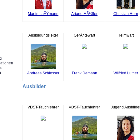
Martin LaÃŸmann
Ariane MÃ¼ller
Christian Horn
g
Ausbildungsleiter
GerÃ¤tewart
Heimwart
g
mationen
rs
n
Andreas Schlosser
Frank Demann
Wilfried Luther
Ausbilder
VDST-Tauchlehrer
VDST-Tauchlehrer
Jugend Ausbilde