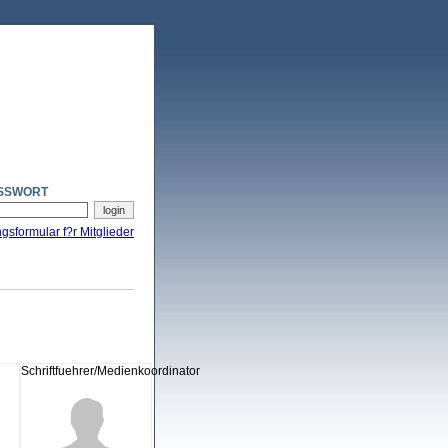
SSWORT
ngsformular f?r Mitglieder
Schriftfuehrer/Medienkoordinator