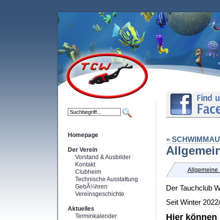
Homepage
» SCHWIMMAU
Allgemei
Der Verein
Vorstand & Ausbilder
Kontakt
Allgemeine 
Clubheim
Technische Ausstattung
GebÃ¼hren
Der Tauchclub W
Vereinsgeschichte
Seit Winter 202
Aktuelles
Hier können 
Terminkalender