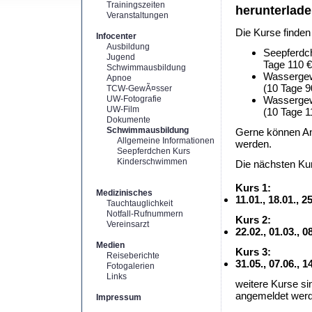
Trainingszeiten
herunterlad
Veranstaltungen
Die Kurse finden
Infocenter
Ausbildung
Seepferdch
Jugend
Tage 110 €
Schwimmausbildung
Wassergewö
Apnoe
(10 Tage 9
TCW-GewÃ¤sser
UW-Fotografie
Wassergewö
UW-Film
(10 Tage 1
Dokumente
Schwimmausbildung
Gerne können An
Allgemeine Informationen
werden.
Seepferdchen Kurs
Kinderschwimmen
Die nächsten Kur
Kurs 1:
Medizinisches
11.01., 18.01., 2
Tauchtauglichkeit
Notfall-Rufnummern
Kurs 2:
Vereinsarzt
22.02., 01.03., 
Medien
Kurs 3:
Reiseberichte
31.05., 07.06., 
Fotogalerien
Links
weitere Kurse si
angemeldet werd
Impressum