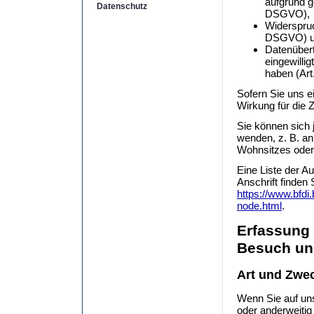
aufgrund g
Datenschutz
DSGVO),
Widerspruc
DSGVO) 
Datenübert
eingewilli
haben (Ar
Sofern Sie uns ei
Wirkung für die 
Sie können sich 
wenden, z. B. an
Wohnsitzes oder 
Eine Liste der Au
Anschrift finden 
https://www.bfdi
node.html
.
Erfassung 
Besuch un
Art und Zwec
Wenn Sie auf uns
oder anderweitig