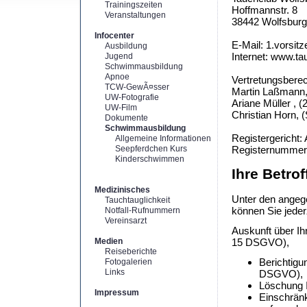
Trainingszeiten
Hoffmannstr. 8
Veranstaltungen
38442 Wolfsburg
Infocenter
E-Mail: 1.vorsit
Ausbildung
Internet: www.ta
Jugend
Schwimmausbildung
Apnoe
Vertretungsberec
TCW-GewÃ¤sser
Martin Laßmann, 
UW-Fotografie
Ariane Müller , (
UW-Film
Christian Horn, 
Dokumente
Schwimmausbildung
Registergericht:
Allgemeine Informationen
Seepferdchen Kurs
Registernummer
Kinderschwimmen
Ihre Betro
Medizinisches
Unter den angeg
Tauchtauglichkeit
können Sie jeder
Notfall-Rufnummern
Vereinsarzt
Auskunft über Ih
Medien
15 DSGVO),
Reiseberichte
Berichtigu
Fotogalerien
Links
DSGVO),
Löschung I
Impressum
Einschränk