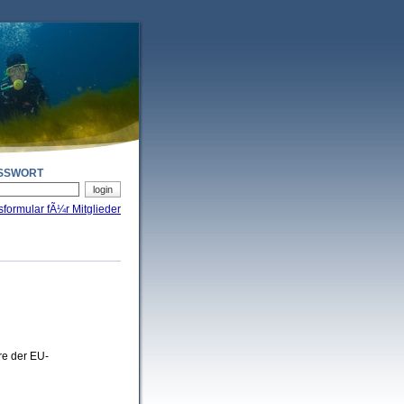
SSWORT
sformular fÃ¼r Mitglieder
re der EU-