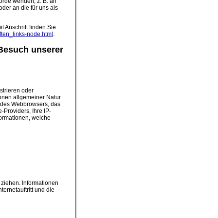
örde wenden, z. B. an
der an die für uns als
t Anschrift finden Sie
ften_links-node.html
.
 Besuch unserer
strieren oder
ionen allgemeiner Natur
rt des Webbrowsers, das
Providers, Ihre IP-
formationen, welche
 ziehen. Informationen
ternetauftritt und die