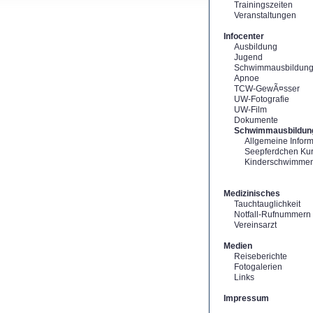
Trainingszeiten
Veranstaltungen
Infocenter
Ausbildung
Jugend
Schwimmausbildun
Apnoe
TCW-GewÃ¤sser
UW-Fotografie
UW-Film
Dokumente
Schwimmausbildun
Allgemeine Infor
Seepferdchen Ku
Kinderschwimme
Medizinisches
Tauchtauglichkeit
Notfall-Rufnummern
Vereinsarzt
Medien
Reiseberichte
Fotogalerien
Links
Impressum