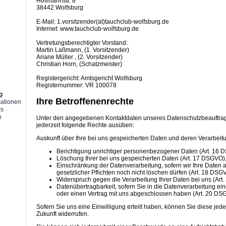
Hoffmannstr. 8
38442 Wolfsburg
E-Mail: 1.vorsitzender(at)tauchclub-wolfsburg.de
Internet: www.tauchclub-wolfsburg.de
Vertretungsberechtigter Vorstand:
g
Martin Laßmann, (1. Vorsitzender)
Ariane Müller , (2. Vorsitzender)
Christian Horn, (Schatzmeister)
Registergericht: Amtsgericht Wolfsburg
Registernummer: VR 100078
g
Ihre Betroffenenrechte
mationen
rs
n
Unter den angegebenen Kontaktdaten unseres Datenschutzbeauftra
jederzeit folgende Rechte ausüben:
Auskunft über Ihre bei uns gespeicherten Daten und deren Verarbeit
Berichtigung unrichtiger personenbezogener Daten (Art. 16 
Löschung Ihrer bei uns gespeicherten Daten (Art. 17 DSGVO)
Einschränkung der Datenverarbeitung, sofern wir Ihre Daten 
gesetzlicher Pflichten noch nicht löschen dürfen (Art. 18 DSG
Widerspruch gegen die Verarbeitung Ihrer Daten bei uns (Ar
Datenübertragbarkeit, sofern Sie in die Datenverarbeitung ein
oder einen Vertrag mit uns abgeschlossen haben (Art. 20 DS
Sofern Sie uns eine Einwilligung erteilt haben, können Sie diese jeder
Zukunft widerrufen.