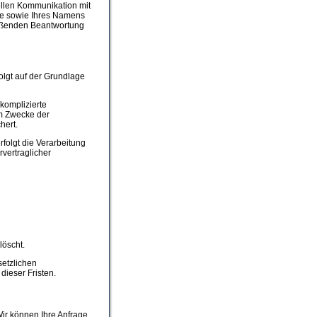
llen Kommunikation mit
sse sowie Ihres Namens
ießenden Beantwortung
olgt auf der Grundlage
komplizierte
m Zwecke der
hert.
folgt die Verarbeitung
vertraglicher
löscht.
setzlichen
ieser Fristen.
Wir können Ihre Anfrage