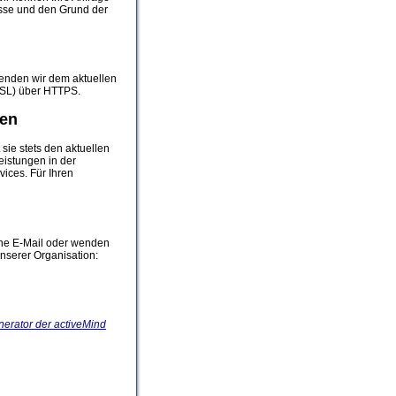
esse und den Grund der
wenden wir dem aktuellen
SSL) über HTTPS.
gen
sie stets den aktuellen
eistungen in der
ices. Für Ihren
ine E-Mail oder wenden
unserer Organisation:
erator der activeMind