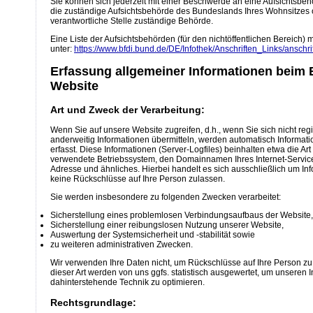
Sie können sich jederzeit mit einer Beschwerde an eine Aufsichtsbeh
die zuständige Aufsichtsbehörde des Bundeslands Ihres Wohnsitzes o
verantwortliche Stelle zuständige Behörde.
Eine Liste der Aufsichtsbehörden (für den nichtöffentlichen Bereich) mi
unter:
https://www.bfdi.bund.de/DE/Infothek/Anschriften_Links/anschri
Erfassung allgemeiner Informationen beim
Website
Art und Zweck der Verarbeitung:
Wenn Sie auf unsere Website zugreifen, d.h., wenn Sie sich nicht regi
anderweitig Informationen übermitteln, werden automatisch Informat
erfasst. Diese Informationen (Server-Logfiles) beinhalten etwa die A
verwendete Betriebssystem, den Domainnamen Ihres Internet-Service-
Adresse und ähnliches. Hierbei handelt es sich ausschließlich um In
keine Rückschlüsse auf Ihre Person zulassen.
Sie werden insbesondere zu folgenden Zwecken verarbeitet:
Sicherstellung eines problemlosen Verbindungsaufbaus der Website,
Sicherstellung einer reibungslosen Nutzung unserer Website,
Auswertung der Systemsicherheit und -stabilität sowie
zu weiteren administrativen Zwecken.
Wir verwenden Ihre Daten nicht, um Rückschlüsse auf Ihre Person zu
dieser Art werden von uns ggfs. statistisch ausgewertet, um unseren In
dahinterstehende Technik zu optimieren.
Rechtsgrundlage: