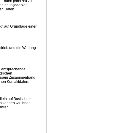
n Daten jederzeit zu
 hinaus jederzeit
en Daten.
gt auf Grundlage einer
Betrieb und die Wartung
e entsprechende
tzlichen
 diesem Zusammenhang
nen Kontaktdaten.
lein auf Basis Ihrer
en können wir Ihnen
ähren.