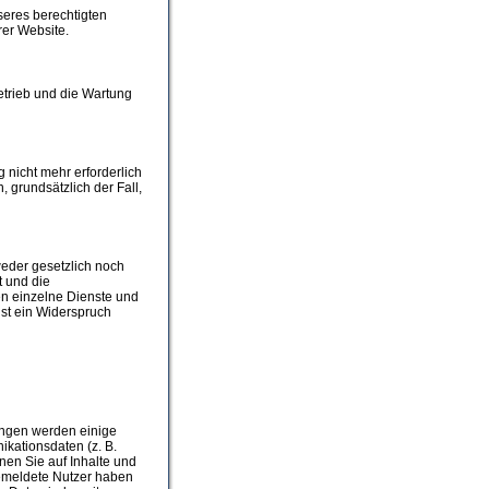
nseres berechtigten
rer Website.
Betrieb und die Wartung
 nicht mehr erforderlich
, grundsätzlich der Fall,
eder gesetzlich noch
t und die
en einzelne Dienste und
ist ein Widerspruch
tungen werden einige
ationsdaten (z. B.
nen Sie auf Inhalte und
ngemeldete Nutzer haben