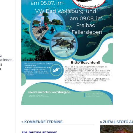
g
g
mationen
rs
n
» KOMMENDE TERMINE
» ZUFALLSFOTO A
alle Termine anzeigen