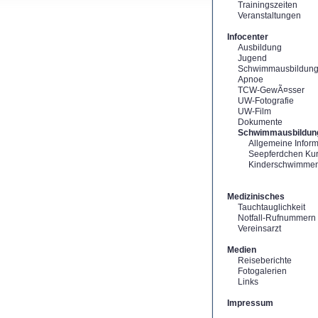
Trainingszeiten
Veranstaltungen
Infocenter
Ausbildung
Jugend
Schwimmausbildun
Apnoe
TCW-GewÃ¤sser
UW-Fotografie
UW-Film
Dokumente
Schwimmausbildun
Allgemeine Infor
Seepferdchen Ku
Kinderschwimme
Medizinisches
Tauchtauglichkeit
Notfall-Rufnummern
Vereinsarzt
Medien
Reiseberichte
Fotogalerien
Links
Impressum