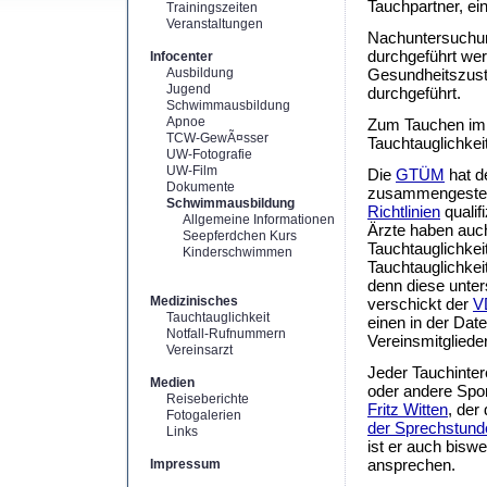
Tauchpartner, ein
Trainingszeiten
Veranstaltungen
Nachuntersuchun
durchgeführt we
Infocenter
Ausbildung
Gesundheitszusta
Jugend
durchgeführt.
Schwimmausbildung
Apnoe
Zum Tauchen im V
TCW-GewÃ¤sser
Tauchtauglichkei
UW-Fotografie
UW-Film
Die
GTÜM
hat d
Dokumente
zusammengestell
Schwimmausbildung
Richtlinien
qualif
Allgemeine Informationen
Ärzte haben auc
Seepferdchen Kurs
Tauchtauglichkei
Kinderschwimmen
Tauchtauglichke
denn diese unter
Medizinisches
verschickt der
V
Tauchtauglichkeit
einen in der Dat
Notfall-Rufnummern
Vereinsmitgliede
Vereinsarzt
Jeder Tauchinter
Medien
oder andere Spor
Reiseberichte
Fritz Witten
, der
Fotogalerien
der Sprechstund
Links
ist er auch bisw
ansprechen.
Impressum