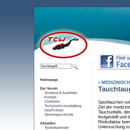
Homepage
» MEDIZINISC
Tauchtaug
Der Verein
Vorstand & Ausbilder
Kontakt
Clubheim
Sporttauchen soll
Technische Ausstattung
Ziel der medizin
GebÃ¼hren
Tauchunfalls, d
Vereinsgeschichte
festgestellt und
Risikofaktor bei
Aktuelles
Untersuchung sol
Terminkalender